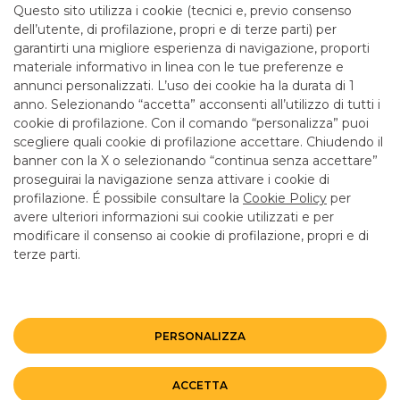
Questo sito utilizza i cookie (tecnici e, previo consenso
4.
Per le modalità di accumulo punti, esclusioni e validità
dell’utente, di profilazione, propri e di terze parti) per
delle diverse iniziative, consulta il Regolamento completo
garantirti una migliore esperienza di navigazione, proporti
del Club Membership Rewards, dell’Operazione a Premi
materiale informativo in linea con le tue preferenze e
Membership Rewards e dell’Iniziativa Pay with Points su
annunci personalizzati. L’uso dei cookie ha la durata di 1
americanexpress.it/clubmr
anno. Selezionando “accetta” acconsenti all’utilizzo di tutti i
cookie di profilazione. Con il comando “personalizza” puoi
scegliere quali cookie di profilazione accettare. Chiudendo il
banner con la X o selezionando “continua senza accettare”
LINK UTILI
proseguirai la navigazione senza attivare i cookie di
CONTATTI E FILIALI
profilazione. É possibile consultare la
Cookie Policy
per
avere ulteriori informazioni sui cookie utilizzati e per
LAVORA CON NOI
modificare il consenso ai cookie di profilazione, propri e di
TERZO SETTORE
terze parti.
SICUREZZA
ALTRI SITI DEL GRUPPO
PERSONALIZZA
Mappa del sito
Privacy
Disclaimer
Cookie Policy
ACCETTA