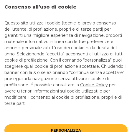
di
Identità Digitale
.
Consenso all’uso di cookie
Carta Numia Debito Nazionale è emessa da Numia SpA e
collocata da Banco BPM SpA. Il rilascio della carta è
Questo sito utilizza i cookie (tecnici e, previo consenso
subordinato alla positiva valutazione da parte della Banca.
dell’utente, di profilazione, propri e di terze parti) per
garantirti una migliore esperienza di navigazione, proporti
materiale informativo in linea con le tue preferenze e
annunci personalizzati. L’uso dei cookie ha la durata di 1
anno. Selezionando “accetta” acconsenti all’utilizzo di tutti i
TUTTI I CONTATTI
cookie di profilazione. Con il comando “personalizza” puoi
scegliere quali cookie di profilazione accettare. Chiudendo il
banner con la X o selezionando “continua senza accettare”
LINK UTILI
proseguirai la navigazione senza attivare i cookie di
CONTATTI E FILIALI
profilazione. É possibile consultare la
Cookie Policy
per
avere ulteriori informazioni sui cookie utilizzati e per
LAVORA CON NOI
modificare il consenso ai cookie di profilazione, propri e di
TERZO SETTORE
terze parti.
SICUREZZA
ALTRI SITI DEL GRUPPO
PERSONALIZZA