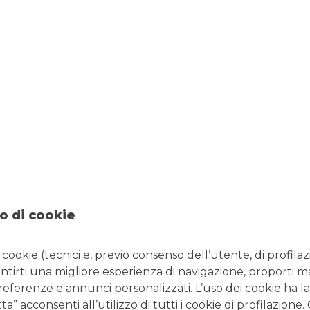
o di cookie
HAI UN TOKE
i cookie (tecnici e, previo consenso dell’utente, di profilaz
antirti una migliore esperienza di navigazione, proporti m
Passa a YouApp e vieni a tro
Ecobox
, dedicati alla
racc
preferenze e annunci personalizzati. L’uso dei cookie ha la
” acconsenti all’utilizzo di tutti i cookie di profilazione