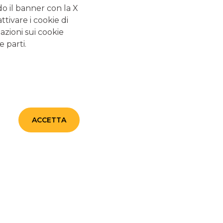
amo al
riciclo delle materie prime
per contenere gli
do il banner con la X
tivare i cookie di
azioni sui cookie
e parti.
ACCETTA
oglio informativo: