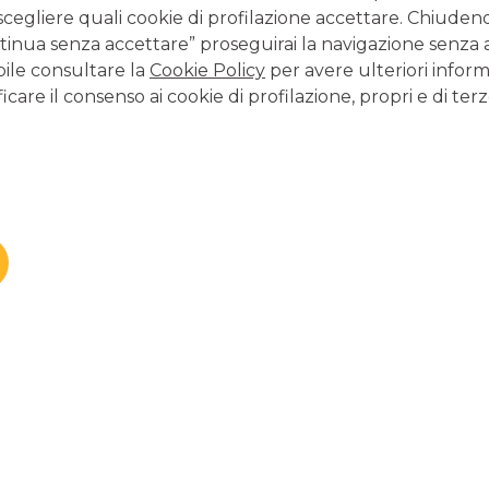
In questo modo li destini
scegliere quali cookie di profilazione accettare. Chiuden
impatti ambientali
.
inua senza accettare” proseguirai la navigazione senza at
bile consultare la
Cookie Policy
per avere ulteriori inform
icare il consenso ai cookie di profilazione, propri e di terz
FOGLI INFORMATIVI
 tutore o un amministratore di sostegno? Consulta il seguente F