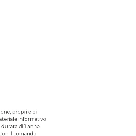
N FISICO?
ione, propri e di
ateriale informativo
varci in filiale: sono presenti dei cestini, chiamati
olta differenziata
dei
Token fisici
non più utilizzabili.
 durata di 1 anno.
. Con il comando