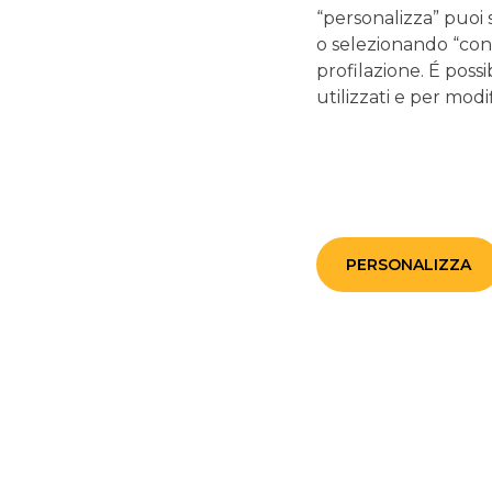
“personalizza” puoi 
o selezionando “cont
profilazione. É possi
utilizzati e per modif
PERSONALIZZA
Sei un minore, un
Servizio YouWeb