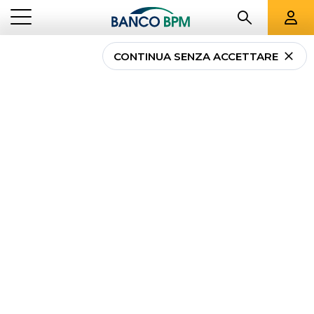
CONTINUA SENZA ACCETTARE
...
TUTTE LE FILIALI
VA
Tutte le filiali
Banco
BPM a
Varese
e
provincia
Banco BPM - Banca Popolare di Lodi
ALBIZZATE
- 02072
Via Mazzini, 17