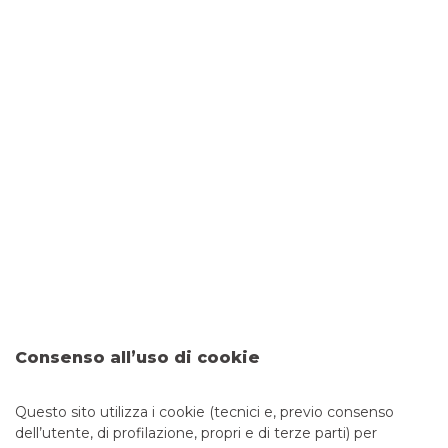
Entra in filiale
Banco BPM - Credito Bergamasco
VARESE
- 04273
Via Volta, 4
Tel: 0332832811
Email: filiale.04273@bancobpm.it
Fax: 0458255030
Orario: Da lunedì a giovedì 08.20 - 13.20 14.30 - 16.30 e
venerdì 08.20 - 13.20 14.30 - 16.00 per consulenza.
Cassa solo la mattina fino alle 12.55
CAB
10800
ABI
05034
Bancomat
SI
, ATM con versamento
SI
Consenso all’uso di cookie
Entra in filiale
Questo sito utilizza i cookie (tecnici e, previo consenso
dell’utente, di profilazione, propri e di terze parti) per