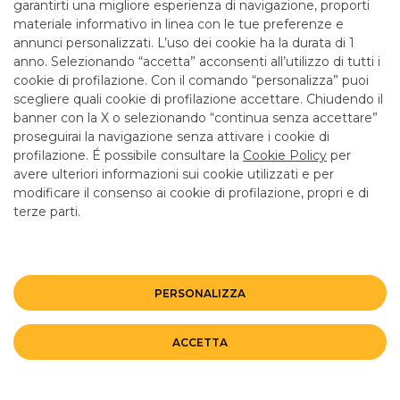
garantirti una migliore esperienza di navigazione, proporti
materiale informativo in linea con le tue preferenze e
Banco BPM - Banca Popolare di Milano
VEDANO OLONA
- 01596
annunci personalizzati. L’uso dei cookie ha la durata di 1
anno. Selezionando “accetta” acconsenti all’utilizzo di tutti i
P.ZZA S. MAURIZIO, 3
cookie di profilazione. Con il comando “personalizza” puoi
scegliere quali cookie di profilazione accettare. Chiudendo il
Tel: 0332404132
banner con la X o selezionando “continua senza accettare”
Email: filiale.01596@bancobpm.it
Fax: 0332866421
proseguirai la navigazione senza attivare i cookie di
profilazione. É possibile consultare la
Cookie Policy
per
Orario: Da lunedì a giovedì 08.20 - 13.20 14.30 - 16.30 e
avere ulteriori informazioni sui cookie utilizzati e per
venerdì 08.20 - 13.20 14.30 - 16.00 per consulenza.
modificare il consenso ai cookie di profilazione, propri e di
Cassa solo la mattina fino alle 12.55
terze parti.
CAB
50620
ABI
05034
Bancomat
SI
, ATM con versamento
NO
Entra in filiale
PERSONALIZZA
ACCETTA
Banco BPM - Banca Popolare di Milano
VERGIATE
- 01246
VIA DON LOCATELLI, 10