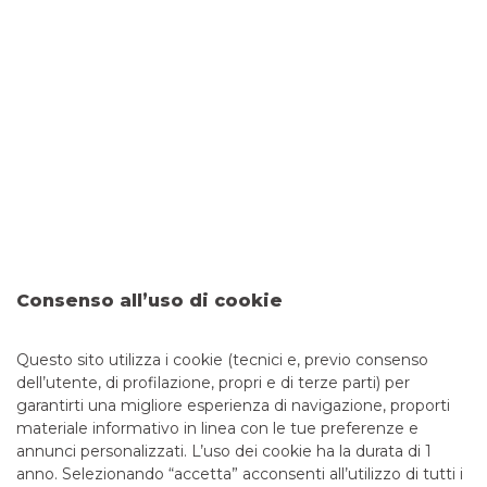
CAB
45710
ABI
05034
Bancomat
SI
, ATM con versamento
NO
Entra in filiale
Banco BPM - Banca Popolare di Novara
VARALLO POMBIA
- 00654
Via Martiri della Libertà, 23
Tel: 0321921450
Email: filiale.00654@bancobpm.it
Consenso all’uso di cookie
Fax: 0458254140
Orario: Da lunedì a giovedì 08.20 - 13.20 14.30 - 16.30 e
venerdì 08.20 - 13.20 14.30 - 16.00 per consulenza.
Questo sito utilizza i cookie (tecnici e, previo consenso
Cassa 08.20 - 12.55 solo mar e giov.
dell’utente, di profilazione, propri e di terze parti) per
garantirti una migliore esperienza di navigazione, proporti
CAB
45720
ABI
05034
materiale informativo in linea con le tue preferenze e
Bancomat
SI
, ATM con versamento
NO
annunci personalizzati. L’uso dei cookie ha la durata di 1
Entra in filiale
anno. Selezionando “accetta” acconsenti all’utilizzo di tutti i