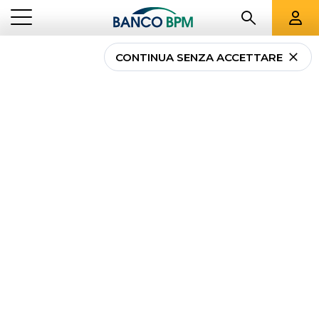
CONTINUA SENZA ACCETTARE
...
TUTTE LE FILIALI
NO
Tutte le filiali
Banco
BPM a
Novara
e
provincia
Banco BPM - Banca Popolare di Novara
ARONA
- 01150
Via Matteotti, 22