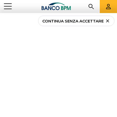
CONTINUA SENZA ACCETTARE
...
TUTTE LE FILIALI
LU
Tutte le filiali
Banco
BPM a
Lucca
e
provincia
Banco BPM - Cassa di Risparmio di Lucca
ALTOPASCIO
- 02609
Via Firenze, 9