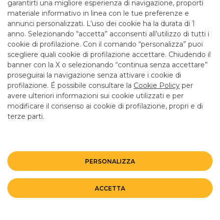
garantirti una migliore esperienza di navigazione, proporti
materiale informativo in linea con le tue preferenze e
annunci personalizzati. L’uso dei cookie ha la durata di 1
Banco BPM - Cassa di Risparmio di Lucca
anno. Selezionando “accetta” acconsenti all’utilizzo di tutti i
VIAREGGIO
- 02670
cookie di profilazione. Con il comando “personalizza” puoi
Viale G. Carducci, 9
scegliere quali cookie di profilazione accettare. Chiudendo il
banner con la X o selezionando “continua senza accettare”
Tel: 0584324611
proseguirai la navigazione senza attivare i cookie di
Email: filiale.02670@bancobpm.it
profilazione. É possibile consultare la
Cookie Policy
per
Fax: 0458255263
avere ulteriori informazioni sui cookie utilizzati e per
Orario: Da lunedì a giovedì 08.20 - 13.20 14.30 - 16.30 e
modificare il consenso ai cookie di profilazione, propri e di
venerdì 08.20 - 13.20 14.30 - 16.00 per consulenza.
terze parti.
Cassa solo la mattina fino alle 12.55
CAB
24874
ABI
05034
Bancomat
SI
, ATM con versamento
SI
PERSONALIZZA
Entra in filiale
ACCETTA
Banco BPM - Cassa di Risparmio di Lucca
VIAREGGIO
- 02671