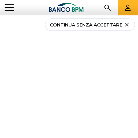
CONTINUA SENZA ACCETTARE
...
TUTTI I CENTRI CORPORATE
BO
Tutti i Centri Corporate
Banco BPM a
Bologna
e
provincia
Centro Corporate BOLOGNA-ROMAGNA-MARCHE
BOLOGNA
Via Don Giovanni Minzoni, 1