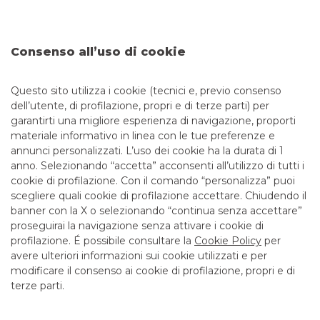
Centro Corporate BOLOGNA-ROMAGNA-MARCHE
IMOLA
Consenso all’uso di cookie
VIA CAVOUR, 53
Email: corporate.04164@bancobpm.it
Questo sito utilizza i cookie (tecnici e, previo consenso
dell’utente, di profilazione, propri e di terze parti) per
International Business and Trade Finance
garantirti una migliore esperienza di navigazione, proporti
Structured Finance
materiale informativo in linea con le tue preferenze e
Consulenza per Industry
annunci personalizzati. L’uso dei cookie ha la durata di 1
Entra nel Centro Corporate
anno. Selezionando “accetta” acconsenti all’utilizzo di tutti i
cookie di profilazione. Con il comando “personalizza” puoi
scegliere quali cookie di profilazione accettare. Chiudendo il
banner con la X o selezionando “continua senza accettare”
LINK UTILI
proseguirai la navigazione senza attivare i cookie di
CONTATTI E FILIALI
profilazione. É possibile consultare la
Cookie Policy
per
avere ulteriori informazioni sui cookie utilizzati e per
LAVORA CON NOI
modificare il consenso ai cookie di profilazione, propri e di
terze parti.
TERZO SETTORE
SICUREZZA