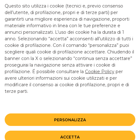
Email: corporate.04171@bancobpm.it
Questo sito utilizza i cookie (tecnici e, previo consenso
dell’utente, di profilazione, propri e di terze parti) per
International Business and Trade Finance
garantirti una migliore esperienza di navigazione, proporti
Structured Finance
materiale informativo in linea con le tue preferenze e
Consulenza per Industry
annunci personalizzati. L’uso dei cookie ha la durata di 1
Entra nel Centro Corporate
anno. Selezionando “accetta” acconsenti all’utilizzo di tutti i
cookie di profilazione. Con il comando “personalizza” puoi
scegliere quali cookie di profilazione accettare. Chiudendo il
banner con la X o selezionando “continua senza accettare”
LINK UTILI
proseguirai la navigazione senza attivare i cookie di
CONTATTI E FILIALI
profilazione. É possibile consultare la
Cookie Policy
per
avere ulteriori informazioni sui cookie utilizzati e per
LAVORA CON NOI
modificare il consenso ai cookie di profilazione, propri e di
terze parti.
TERZO SETTORE
SICUREZZA
ALTRI SITI DEL GRUPPO
PERSONALIZZA
Mappa del sito
Privacy
Disclaimer
Cookie Policy
ACCETTA