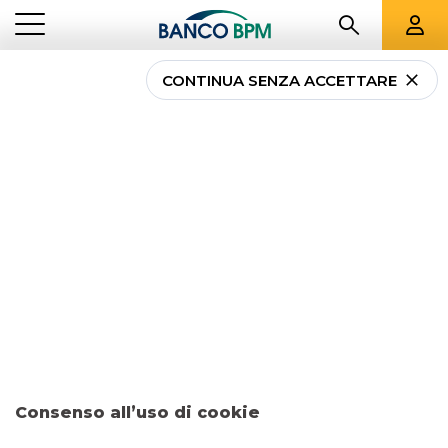
CONTINUA SENZA ACCETTARE
...
TUTTI I CENTRI CORPORATE
AL
Tutti i Centri Corporate
Banco BPM a
Alessandria
e provincia
Centro Corporate GENOVA-ALESSANDRIA
ALESSANDRIA
Consenso all’uso di cookie
VIA DANTE ALIGHIERI, 2