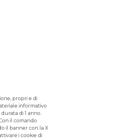
CENTRO IMPRESE BRIANZA
SARONNO
PIAZZA DE GASPERI, 13
Tel: 0294452189
Email: centroimprese.04926@pec.bancobpmspa.it
Entra nel Centro Imprese
ione, propri e di
ateriale informativo
 durata di 1 anno.
. Con il comando
do il banner con la X
tivare i cookie di