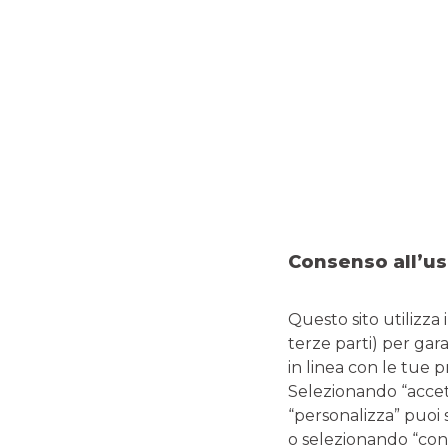
CENTRO IMPRESE BUSTO ARSIZIO
BUSTO ARSIZIO
VIA FRATELLI D'ITALIA, 4
Tel: 03311522189
Email: centroimprese.04950@pec.bancobpmspa.it
Entra nel Centro Imprese
CENTRO IMPRESE VARESE-GALLARATE
Consenso all’us
VARESE
VIA VOLTA, 4
Questo sito utilizza 
terze parti) per gar
Tel: 0332832889
Email: centroimprese.04948@pec.bancobpmspa.it
in linea con le tue 
Selezionando “accetta
Entra nel Centro Imprese
“personalizza” puoi 
o selezionando “cont