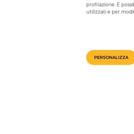
profilazione. É possi
utilizzati e per modif
LINK UTILI
Magazine
Glossario termini bancari e finanziari
Guide editoriali Banco BPM
PERSONALIZZA
Guide ai servizi digitali e carte di pagamento
Disconoscimento operazioni bancarie
Enti pubblici
Reclami, ricorsi e conciliazioni
Depositi Dormienti
Verifica Garanzia Fideiussoria
PSD2
MiFID
Antiriciclaggio
Accessibilità
Recesso da contratti e Estinzione Libretti di deposito al risparmio al p