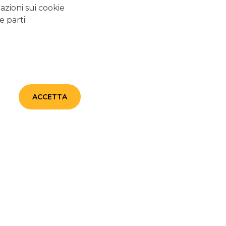
azioni sui cookie
e parti.
ALTRI SITI DEL GRUPPO
Banca Aletti
Banca Akros
ACCETTA