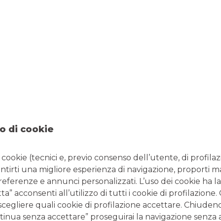
CENTRO IMPRESE VARESE-GALLARATE
GALLARATE
PIAZZA GARIBALDI, 6/7
Tel: 0331284089
Email: centroimprese.04948@pec.bancobpmspa.it
Entra nel Centro Imprese
o di cookie
i cookie (tecnici e, previo consenso dell’utente, di profilaz
antirti una migliore esperienza di navigazione, proporti m
preferenze e annunci personalizzati. L’uso dei cookie ha la
” acconsenti all’utilizzo di tutti i cookie di profilazione
scegliere quali cookie di profilazione accettare. Chiuden
inua senza accettare” proseguirai la navigazione senza at