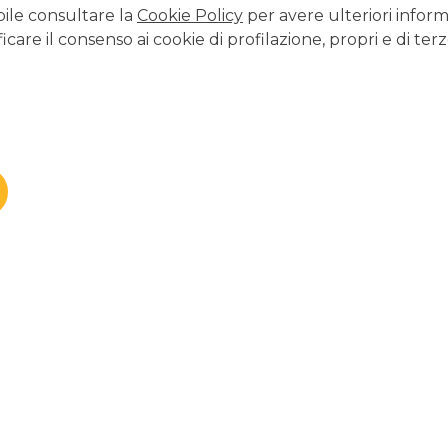
bile consultare la
Cookie Policy
per avere ulteriori inform
icare il consenso ai cookie di profilazione, propri e di terz
CONTATTI E FILIALI
Tutte le filiali
Tutti i Centri Imprese
Tutti i Centri Corporate
LAVORA CON NOI
Clicca per inviare la tua candidatura
TERZO SETTORE
Cosa facciamo per il Terzo settore
SICUREZZA
Come proteggersi dalle truffe
ortatore