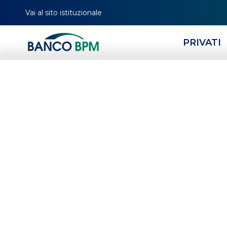
Vai al sito istituzionale
PRIVATI
HOMEPAGE
CERCA FILIALE
TUTTI I CENTRI IMPRESE
LOMBARDIA
VA
Tutti i Centri I
provincia