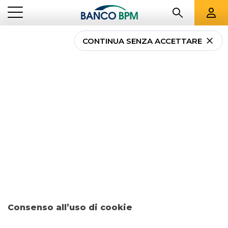
CONTINUA SENZA ACCETTARE
...
TUTTI I CENTRI IMPRESE
FG
Tutti i Centri Imprese
Banco BPM a
Foggia
e
provincia
CENTRO IMPRESE FOGGIA
FOGGIA
Consenso all’uso di cookie
PIAZZA UMBERTO GIORDANO, 18