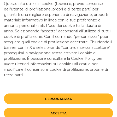
Questo sito utilizza i cookie (tecnici e, previo consenso
Tel: 0881564689
dell’utente, di profilazione, propri e di terze parti) per
Email: centroimprese.04894@pec.bancobpmspa.it
garantirti una migliore esperienza di navigazione, proporti
Entra nel Centro Imprese
materiale informativo in linea con le tue preferenze e
annunci personalizzati. L’uso dei cookie ha la durata di 1
anno. Selezionando “accetta” acconsenti all’utilizzo di tutti i
cookie di profilazione. Con il comando “personalizza” puoi
LINK UTILI
scegliere quali cookie di profilazione accettare. Chiudendo il
CONTATTI E FILIALI
banner con la X o selezionando “continua senza accettare”
proseguirai la navigazione senza attivare i cookie di
LAVORA CON NOI
profilazione. É possibile consultare la
Cookie Policy
per
TERZO SETTORE
avere ulteriori informazioni sui cookie utilizzati e per
modificare il consenso ai cookie di profilazione, propri e di
SICUREZZA
terze parti.
ALTRI SITI DEL GRUPPO
PERSONALIZZA
Mappa del sito
Privacy
Disclaimer
Cookie Policy
©BANCO BPM GRUPPO BANCARIO
Rappresentante del Gruppo IVA Banco BPM Partita IVA 10537050964
ACCETTA