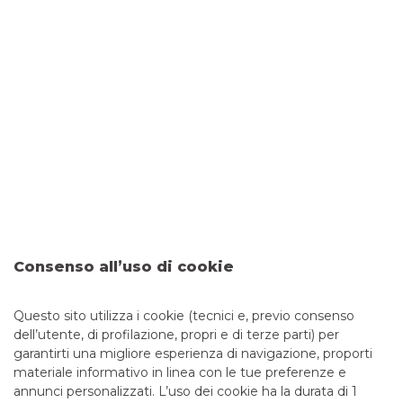
Banco BPM Trade World per il tuo
commercio con l'estero
NEWS
Edilizia sostenibile: Agevolazioni,
Bonus e Trend Futuri
FOCUS
Consenso all’uso di cookie
TUTTE LE NEWS
Questo sito utilizza i cookie (tecnici e, previo consenso
dell’utente, di profilazione, propri e di terze parti) per
garantirti una migliore esperienza di navigazione, proporti
EVENTI CIB
FOCUS
NEWS
materiale informativo in linea con le tue preferenze e
annunci personalizzati. L’uso dei cookie ha la durata di 1