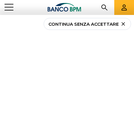
CONTINUA SENZA ACCETTARE
Accuratezza ed
efficienza operativa con
‘Check Iban’
CORPORATE INVESTMENT
ACCURATEZZA ED EFFICIENZA OPERATIVA CON
...
BANKING
‘CHECK IBAN’