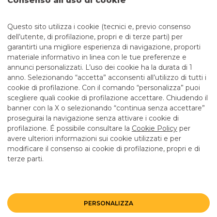
Consenso all’uso di cookie
Questo sito utilizza i cookie (tecnici e, previo consenso
1
2
3
dell’utente, di profilazione, propri e di terze parti) per
garantirti una migliore esperienza di navigazione, proporti
materiale informativo in linea con le tue preferenze e
annunci personalizzati. L’uso dei cookie ha la durata di 1
anno. Selezionando “accetta” acconsenti all’utilizzo di tutti i
TUTTI I CONTATTI
cookie di profilazione. Con il comando “personalizza” puoi
scegliere quali cookie di profilazione accettare. Chiudendo il
banner con la X o selezionando “continua senza accettare”
LINK UTILI
proseguirai la navigazione senza attivare i cookie di
CONTATTI E FILIALI
profilazione. É possibile consultare la
Cookie Policy
per
avere ulteriori informazioni sui cookie utilizzati e per
LAVORA CON NOI
modificare il consenso ai cookie di profilazione, propri e di
terze parti.
TERZO SETTORE
SICUREZZA
ALTRI SITI DEL GRUPPO
PERSONALIZZA