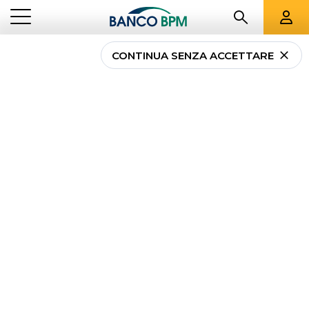
CONTINUA SENZA ACCETTARE
...
MAGAZINE
INTERNET BANKING
Internet banking:
news
e approfondimenti