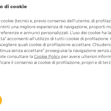
a sicurezza dell’utilizzo dei servizi bancari online, disponibile
o di cookie
i cookie (tecnici e, previo consenso dell’utente, di profilaz
antirti una migliore esperienza di navigazione, proporti m
y
|
Huawei AppGallery
preferenze e annunci personalizzati. L’uso dei cookie ha la
e Play
|
Huawei AppGallery
” acconsenti all’utilizzo di tutti i cookie di profilazione
scegliere quali cookie di profilazione accettare. Chiuden
app!
inua senza accettare” proseguirai la navigazione senza at
bile consultare la
Cookie Policy
per avere ulteriori inform
icare il consenso ai cookie di profilazione, propri e di terz