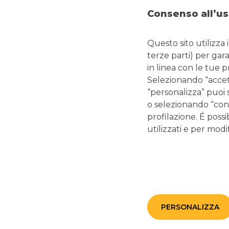
Hai bisogno di ulteriori informazioni? Consulta la
g
uida all
Consenso all’us
per
Banco BPM
e
Webank
.
Questo sito utilizza 
terze parti) per gar
* YouApp può essere scaricata da
App Store
|
Google Pla
in linea con le tue 
L’app Webank può essere scaricata da
App Store
|
Googl
Selezionando “accetta
“personalizza” puoi 
Oppure
inquadra il QR code
e scarica o aggiorna la tua 
o selezionando “cont
profilazione. É possi
utilizzati e per modif
PERSONALIZZA