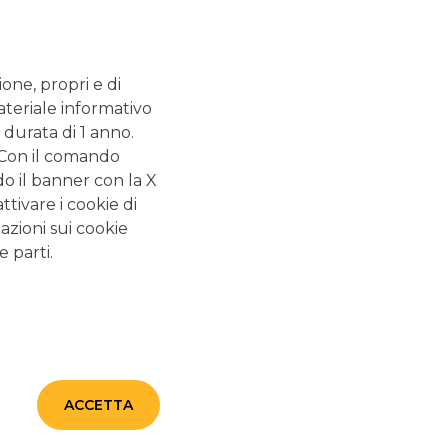
PROTEZIONE CIVILE
FINANZA PERSONALE: QUANTO NE SAI?
ione, propri e di
CERTIFICATES
ateriale informativo
 durata di 1 anno.
. Con il comando
do il banner con la X
tivare i cookie di
GUIDE CORRELATE
azioni sui cookie
e parti.
Conto corrente: la
guida completa
Il conto corrente è uno strumento a cui non si può
rinunciare, se si vogliono gestire in modo efficiente le
proprie risorse economiche. La funzionalità principale
ACCETTA
dei conti è quella di custodire il proprio denaro in
modo sicuro e utilizzarlo tutte le volte che serve,