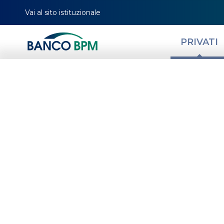
Vai al sito istituzionale
PRIVATI
Come effettuare
bancarie con l’
secondo disposi
NEWS
GESTISCI LA TUA
C