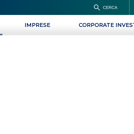
CERCA
IMPRESE
CORPORATE INVE
PRODOTTI
MAGAZINE
 operazioni
App su un
tivo
OME EFFETTUARE OPERAZIONI BANCARIE CON L’APP SU UN SECONDO