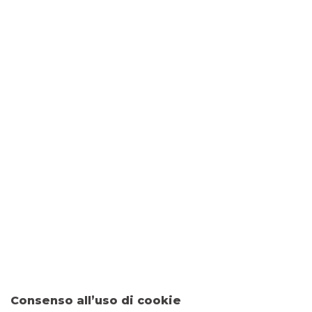
SVILUPPA IL TUO BUSINESS
TUTTE LE NEWS
PNRR - PIANO NAZIONALE DI RIPRESA E
RESILIENZA
SVILUPPA IL TUO BUSINESS
ESPANDI LA TUA ATTIVITÀ ALL'ESTERO
OTTIMIZZA LE TUE RISORSE
PENSA IN DIGITALE
Consenso all’uso di cookie
ORDINANZE DIPARTIMENTO DI PROTEZIONE