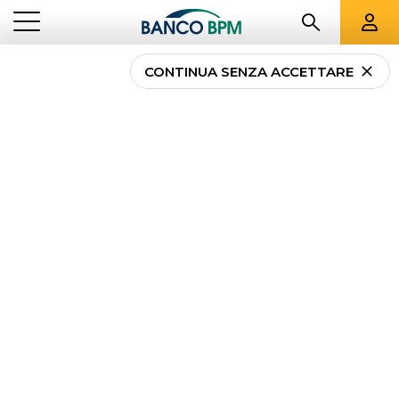
CONTINUA SENZA ACCETTARE
Come funziona il fido
bancario? Tutte le
informazioni
NEWS
...
COME FUNZIONA IL FIDO BANCARIO? TUTTE LE INFORMAZIONI
IMPRESE