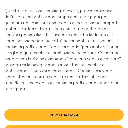
CIVILE
Questo sito utilizza i cookie (tecnici e, previo consenso
dell’utente, di profilazione, propri e di terze parti) per
garantirti una migliore esperienza di navigazione, proporti
materiale informativo in linea con le tue preferenze e
annunci personalizzati. L’uso dei cookie ha la durata di 1
anno. Selezionando “accetta” acconsenti all’utilizzo di tutti i
TUTTI I CONTATTI
cookie di profilazione. Con il comando “personalizza” puoi
scegliere quali cookie di profilazione accettare. Chiudendo il
banner con la X o selezionando “continua senza accettare”
LINK UTILI
proseguirai la navigazione senza attivare i cookie di
CONTATTI E FILIALI
profilazione. É possibile consultare la
Cookie Policy
per
avere ulteriori informazioni sui cookie utilizzati e per
LAVORA CON NOI
modificare il consenso ai cookie di profilazione, propri e di
terze parti.
TERZO SETTORE
SICUREZZA
ALTRI SITI DEL GRUPPO
PERSONALIZZA