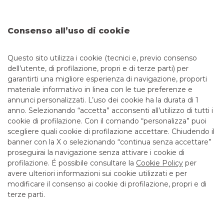
continua a leggere
TUTELA LA TUA SICUREZZA
Consenso all’uso di cookie
Questo sito utilizza i cookie (tecnici e, previo consenso
2
3
4
5
dell’utente, di profilazione, propri e di terze parti) per
garantirti una migliore esperienza di navigazione, proporti
materiale informativo in linea con le tue preferenze e
annunci personalizzati. L’uso dei cookie ha la durata di 1
anno. Selezionando “accetta” acconsenti all’utilizzo di tutti i
TUTTI I CONTATTI
cookie di profilazione. Con il comando “personalizza” puoi
scegliere quali cookie di profilazione accettare. Chiudendo il
banner con la X o selezionando “continua senza accettare”
LINK UTILI
proseguirai la navigazione senza attivare i cookie di
CONTATTI E FILIALI
profilazione. É possibile consultare la
Cookie Policy
per
avere ulteriori informazioni sui cookie utilizzati e per
LAVORA CON NOI
modificare il consenso ai cookie di profilazione, propri e di
terze parti.
TERZO SETTORE
SICUREZZA