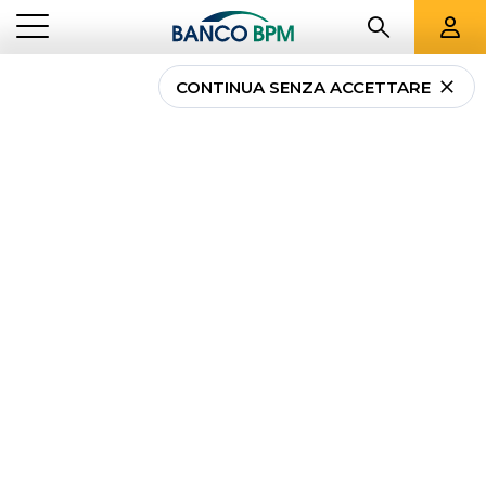
CONTINUA SENZA ACCETTARE
...
MAGAZINE
TUTELA LA TUA SICUREZZA
Tutela la tua sicurezza
Lo sai che la Banca non ti chiede mai nelle
sue comunicazioni username e password?
Rimani sempre aggiornato su come
avvengono i principali
tentativi di truffa
e
scopri
i consigli per navigare in sicurezza e
proteggere i tuoi dati. Conoscere come
avvengono le frodi ti permette di operare con
più consapevolezza quando effettui le