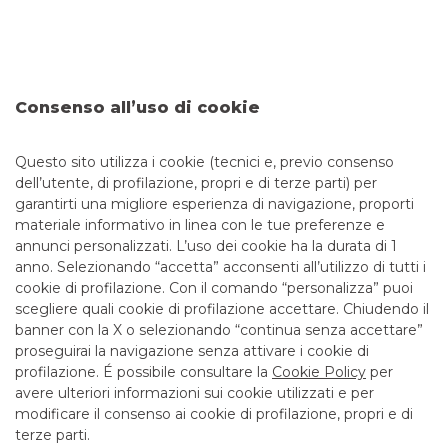
ORDINANZE DIPARTIMENTO DI PROTEZIONE
CIVILE
FINANZA PERSONALE: QUANTO NE SAI?
Consenso all’uso di cookie
CERTIFICATES
Questo sito utilizza i cookie (tecnici e, previo consenso
dell’utente, di profilazione, propri e di terze parti) per
garantirti una migliore esperienza di navigazione, proporti
materiale informativo in linea con le tue preferenze e
annunci personalizzati. L’uso dei cookie ha la durata di 1
anno. Selezionando “accetta” acconsenti all’utilizzo di tutti i
TUTTI I CONTATTI
cookie di profilazione. Con il comando “personalizza” puoi
scegliere quali cookie di profilazione accettare. Chiudendo il
banner con la X o selezionando “continua senza accettare”
LINK UTILI
proseguirai la navigazione senza attivare i cookie di
CONTATTI E FILIALI
profilazione. É possibile consultare la
Cookie Policy
per
avere ulteriori informazioni sui cookie utilizzati e per
LAVORA CON NOI
modificare il consenso ai cookie di profilazione, propri e di
TERZO SETTORE
terze parti.