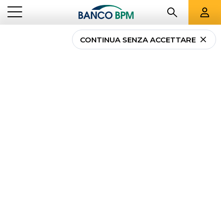
CONTINUA SENZA ACCETTARE
Tassi conto deposito: a
quanto ammonta il
rendimento
NEWS
...
TASSI CONTO DEPOSITO: A QUANTO AMMONTA IL RENDIMENTO
PRIVATI