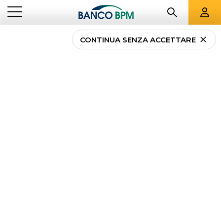
CONTINUA SENZA ACCETTARE
...
MAGAZINE
MUTUI
Mutui:
news e
approfondimenti