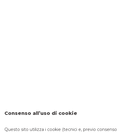
Proroga sospensione mutui nel
territorio della provincia di Brescia
È stato prorogato di 12 mesi lo stato di emergenza
dichiarato a seguito degli eventi meteorologici che
hanno colpito dal 20 ottobre al 10 novembre 2023 il
territorio della provincia di Brescia
continua a leggere
ORDINANZE DIPARTIMENTO DI PROTEZIONE
CIVILE
Consenso all’uso di cookie
Questo sito utilizza i cookie (tecnici e, previo consenso