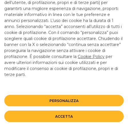
3
4
5
6
7
dell’utente, di profilazione, propri e di terze parti) per
garantirti una migliore esperienza di navigazione, proporti
materiale informativo in linea con le tue preferenze e
annunci personalizzati. L’uso dei cookie ha la durata di 1
anno. Selezionando “accetta” acconsenti all’utilizzo di tutti i
TUTTI I CONTATTI
cookie di profilazione. Con il comando “personalizza” puoi
scegliere quali cookie di profilazione accettare. Chiudendo il
banner con la X o selezionando “continua senza accettare”
LINK UTILI
proseguirai la navigazione senza attivare i cookie di
CONTATTI E FILIALI
profilazione. É possibile consultare la
Cookie Policy
per
avere ulteriori informazioni sui cookie utilizzati e per
LAVORA CON NOI
modificare il consenso ai cookie di profilazione, propri e di
TERZO SETTORE
terze parti.
SICUREZZA
ALTRI SITI DEL GRUPPO
PERSONALIZZA
Mappa del sito
Privacy
Disclaimer
Cookie Policy
ACCETTA
©BANCO BPM GRUPPO BANCARIO