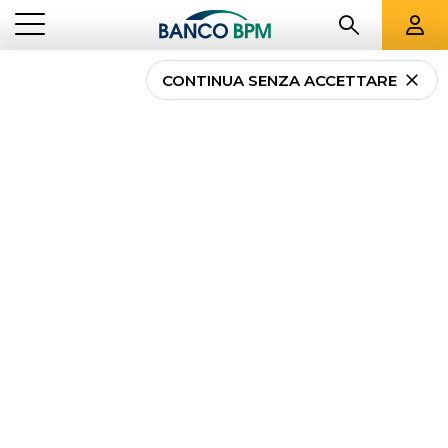
CONTINUA SENZA ACCETTARE
Sospensione mutui nel
territorio del comune di
Palagnano (MO) in
località Boccassuolo
NEWS
SOSPENSIONE MUTUI NEL TERRITORIO DEL COMUNE DI PALAGNANO
...
IMPRESE
(MO) IN LOCALITÀ BOCCASSUOLO