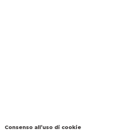
TUTTE LE NEWS
PNRR - PIANO NAZIONALE DI RIPRESA E
RESILIENZA
SVILUPPA IL TUO BUSINESS
ESPANDI LA TUA ATTIVITÀ ALL'ESTERO
OTTIMIZZA LE TUE RISORSE
PENSA IN DIGITALE
Consenso all’uso di cookie
ORDINANZE DIPARTIMENTO DI PROTEZIONE
CIVILE