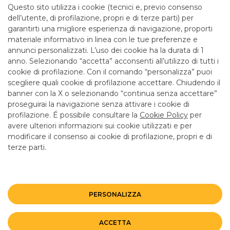
Questo sito utilizza i cookie (tecnici e, previo consenso
dell’utente, di profilazione, propri e di terze parti) per
garantirti una migliore esperienza di navigazione, proporti
materiale informativo in linea con le tue preferenze e
annunci personalizzati. L’uso dei cookie ha la durata di 1
anno. Selezionando “accetta” acconsenti all’utilizzo di tutti i
TUTTI I CONTATTI
cookie di profilazione. Con il comando “personalizza” puoi
scegliere quali cookie di profilazione accettare. Chiudendo il
banner con la X o selezionando “continua senza accettare”
LINK UTILI
proseguirai la navigazione senza attivare i cookie di
CONTATTI E FILIALI
profilazione. É possibile consultare la
Cookie Policy
per
avere ulteriori informazioni sui cookie utilizzati e per
LAVORA CON NOI
modificare il consenso ai cookie di profilazione, propri e di
TERZO SETTORE
terze parti.
SICUREZZA
ALTRI SITI DEL GRUPPO
PERSONALIZZA
Mappa del sito
Privacy
Disclaimer
Cookie Policy
ACCETTA