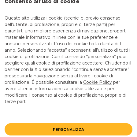
Consenso all’uso di cookie
CERTIFICATES
Questo sito utilizza i cookie (tecnici e, previo consenso
dell’utente, di profilazione, propri e di terze parti) per
garantirti una migliore esperienza di navigazione, proporti
materiale informativo in linea con le tue preferenze e
annunci personalizzati. L’uso dei cookie ha la durata di 1
anno. Selezionando “accetta” acconsenti all’utilizzo di tutti i
TUTTI I CONTATTI
cookie di profilazione. Con il comando “personalizza” puoi
scegliere quali cookie di profilazione accettare. Chiudendo il
banner con la X o selezionando “continua senza accettare”
LINK UTILI
proseguirai la navigazione senza attivare i cookie di
CONTATTI E FILIALI
profilazione. É possibile consultare la
Cookie Policy
per
avere ulteriori informazioni sui cookie utilizzati e per
LAVORA CON NOI
modificare il consenso ai cookie di profilazione, propri e di
TERZO SETTORE
terze parti.
SICUREZZA
ALTRI SITI DEL GRUPPO
PERSONALIZZA