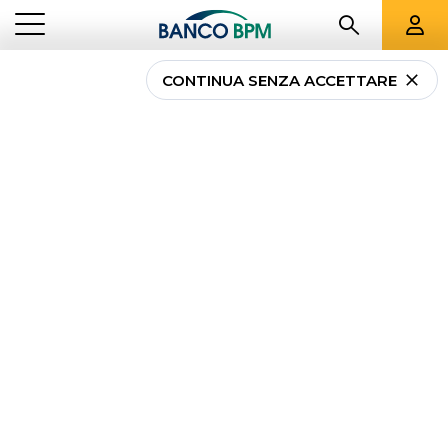
CONTINUA SENZA ACCETTARE
Proroga sospensione
mutui nella città
metropolitana di Milano
e nelle province di
Cremona e Mantova
NEWS
PROROGA SOSPENSIONE MUTUI NELLA CITTÀ METROPOLITANA DI
...
PRIVATI
MILANO E NELLE PROVINCE DI CREMONA E MANTOVA