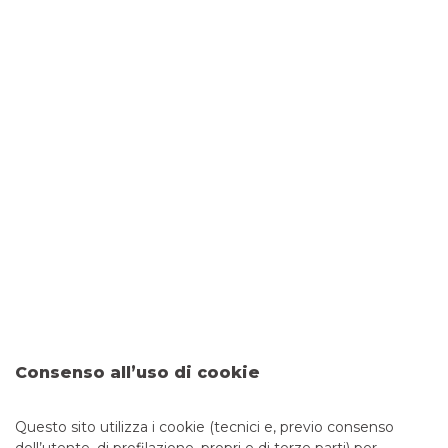
TUTELA LA TUA SICUREZZA
REALIZZA I TUOI PROGETTI
GESTISCI LA TUA QUOTIDIANITÀ
ORGANIZZA SPESE, VIAGGI E TEMPO LIBERO
RISPARMIO E INVESTIMENTO
PROTEGGI IL TUO FUTURO
ORDINANZE DIPARTIMENTO DI PROTEZIONE
CIVILE
FINANZA PERSONALE: QUANTO NE SAI?
Consenso all’uso di cookie
CERTIFICATES
Questo sito utilizza i cookie (tecnici e, previo consenso