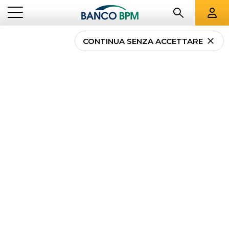
CONTINUA SENZA ACCETTARE
Proroga sospensione
mutui nel territorio
della regione Liguria
NEWS
PROROGA SOSPENSIONE MUTUI NEL TERRITORIO DELLA REGIONE
...
PRIVATI
LIGURIA