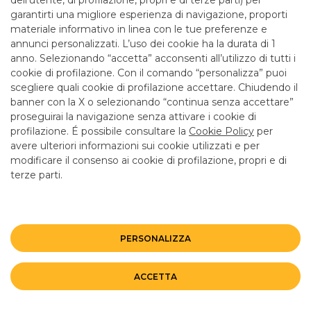
dell’utente, di profilazione, propri e di terze parti) per
garantirti una migliore esperienza di navigazione, proporti
materiale informativo in linea con le tue preferenze e
annunci personalizzati. L’uso dei cookie ha la durata di 1
anno. Selezionando “accetta” acconsenti all’utilizzo di tutti i
TUTTI I CONTATTI
cookie di profilazione. Con il comando “personalizza” puoi
scegliere quali cookie di profilazione accettare. Chiudendo il
banner con la X o selezionando “continua senza accettare”
LINK UTILI
proseguirai la navigazione senza attivare i cookie di
CONTATTI E FILIALI
profilazione. É possibile consultare la
Cookie Policy
per
avere ulteriori informazioni sui cookie utilizzati e per
LAVORA CON NOI
modificare il consenso ai cookie di profilazione, propri e di
TERZO SETTORE
terze parti.
SICUREZZA
ALTRI SITI DEL GRUPPO
PERSONALIZZA
Mappa del sito
Privacy
Disclaimer
Cookie Policy
ACCETTA
©BANCO BPM GRUPPO BANCARIO
Rappresentante del Gruppo IVA Banco BPM Partita IVA 10537050964