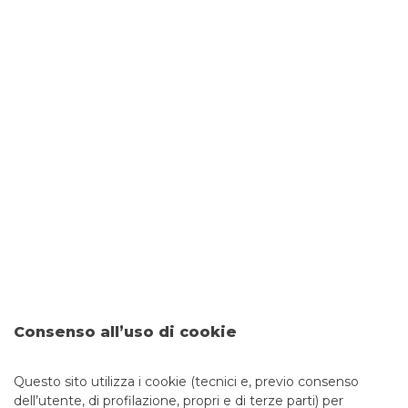
IL TERRITORIO
Il suo sviluppo è la nostra forza. Per questo lo
sosteniamo da sempre, creando legami con le sue
realtà.
L'INNOVAZIONE
Consenso all’uso di cookie
Le nuove esigenze dei clienti sono il motore di
un’evoluzione continua, che arricchisce la nostra
Questo sito utilizza i cookie (tecnici e, previo consenso
tradizione.
dell’utente, di profilazione, propri e di terze parti) per