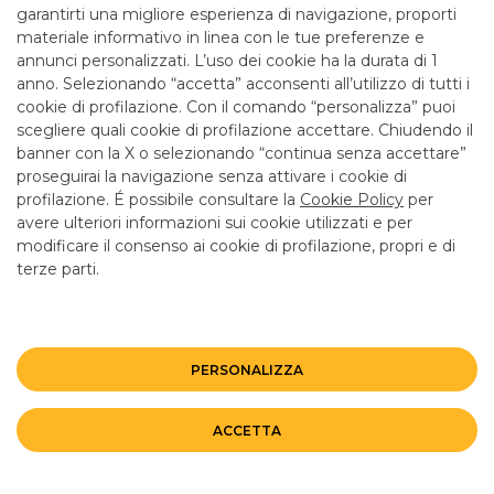
garantirti una migliore esperienza di navigazione, proporti
materiale informativo in linea con le tue preferenze e
annunci personalizzati. L’uso dei cookie ha la durata di 1
anno. Selezionando “accetta” acconsenti all’utilizzo di tutti i
TUTTI I CONTATTI
cookie di profilazione. Con il comando “personalizza” puoi
scegliere quali cookie di profilazione accettare. Chiudendo il
banner con la X o selezionando “continua senza accettare”
LINK UTILI
proseguirai la navigazione senza attivare i cookie di
CONTATTI E FILIALI
profilazione. É possibile consultare la
Cookie Policy
per
avere ulteriori informazioni sui cookie utilizzati e per
LAVORA CON NOI
modificare il consenso ai cookie di profilazione, propri e di
terze parti.
TERZO SETTORE
SICUREZZA
ALTRI SITI DEL GRUPPO
PERSONALIZZA
Mappa del sito
Privacy
Disclaimer
Cookie Policy
ACCETTA
©BANCO BPM GRUPPO BANCARIO
Rappresentante del Gruppo IVA Banco BPM Partita IVA 10537050964