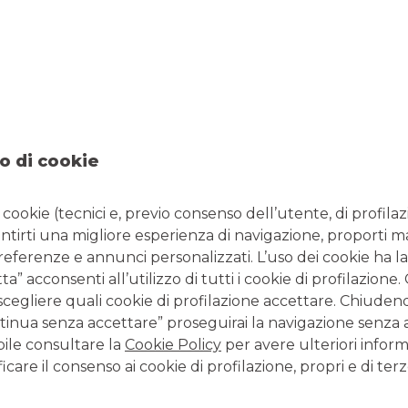
ovo standard di classificazione settoriale da parte di
S&P
e
 telecomunicazioni hanno ceduto il passo ai servizi di
parto ciclico, mentre le neopensionate TLC erano un
identikit
o di cookie
i cookie (tecnici e, previo consenso dell’utente, di profilaz
antirti una migliore esperienza di navigazione, proporti m
i – risultano
poco correlati con il ciclo economico
, quindi
preferenze e annunci personalizzati. L’uso dei cookie ha la
Non a caso si chiamano “difensivi”.
” acconsenti all’utilizzo di tutti i cookie di profilazione
scegliere quali cookie di profilazione accettare. Chiuden
ima necessità, come gli alimentari e i prodotti per la cura della
anche nei momenti di ristrettezze economiche. Oltre ai
beni
inua senza accettare” proseguirai la navigazione senza at
pici settori anticiclici sono i servizi di
pubblica utilità
– le
bile consultare la
Cookie Policy
per avere ulteriori inform
as e dell’elettricità – e il comparto
dell’energia
(per esempio,
icare il consenso ai cookie di profilazione, propri e di terz
to del petrolio).