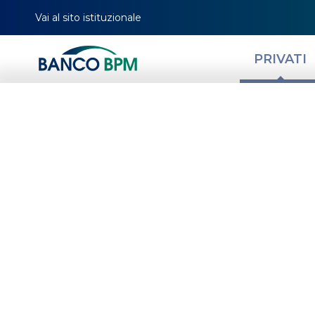
Vai al sito istituzionale
PRIVATI
Settori economici
difensivi, qual è
HOMEPAGE
MAGAZINE
NEWS PRIVATI
RISPARMIO E INVESTIMENTO
SETT