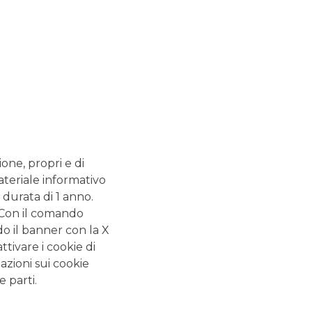
PROTEZIONE CIVILE
FINANZA PERSONALE: QUANTO NE SAI?
CERTIFICATES
ione, propri e di
ateriale informativo
 durata di 1 anno.
. Con il comando
do il banner con la X
tivare i cookie di
azioni sui cookie
e parti.