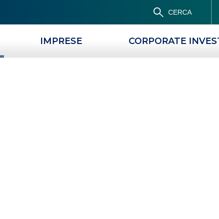
CERCA
IMPRESE
CORPORATE INVE
PRODOTTI
MAGAZINE
 ciclici e
 la differenza?
ORI ECONOMICI CICLICI E DIFENSIVI, QUAL È LA DIFFERENZA?