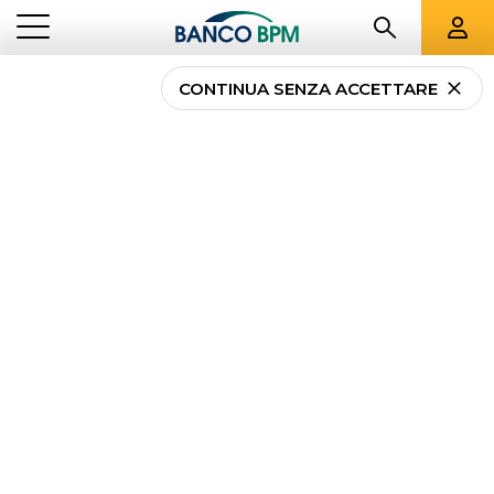
CONTINUA SENZA ACCETTARE
Come richiedere una
carta prepagata
ricaricabile
...
NEWS PRIVATI
COME RICHIEDERE UNA CARTA PREPAGATA RICARICABILE