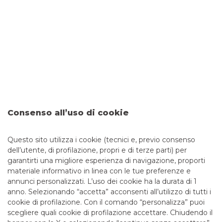
guida utile per aiutarti a individuare le comunicazioni
fraudolente e a riconoscere i principali tipi di truffe
Carta di credito: la guida
completa
I pagamenti elettronici sono sempre più diffusi e offrono
dei vantaggi che vanno ben al di là della possibilità di evitare
i contanti. Alcune carte di pagamento infatti hanno delle
Consenso all’uso di cookie
funzionalità aggiuntive e molto utili, che vale la pena
conoscere.
Questo sito utilizza i cookie (tecnici e, previo consenso
dell’utente, di profilazione, propri e di terze parti) per
garantirti una migliore esperienza di navigazione, proporti
materiale informativo in linea con le tue preferenze e
annunci personalizzati. L’uso dei cookie ha la durata di 1
anno. Selezionando “accetta” acconsenti all’utilizzo di tutti i
TUTTI I CONTATTI
cookie di profilazione. Con il comando “personalizza” puoi
scegliere quali cookie di profilazione accettare. Chiudendo il