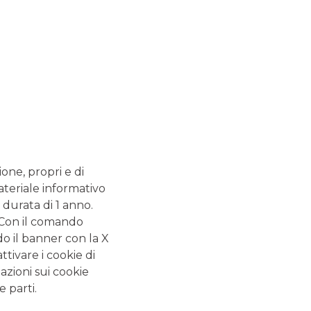
FINANZA PERSONALE: QUANTO NE SAI?
CERTIFICATES
GUIDE CORRELATE
ione, propri e di
Carta di debito: la
ateriale informativo
guida completa
 durata di 1 anno.
La carta di debito è la carta di pagamento più
. Con il comando
utilizzata, perché normalmente viene consegnata ad
do il banner con la X
ogni correntista che ne fa richiesta all’apertura del
tivare i cookie di
nuovo conto corrente.
azioni sui cookie
Carta di credito: la
e parti.
guida completa