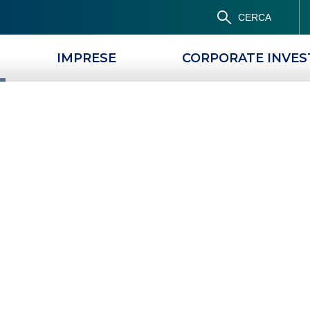
CERCA
IMPRESE
CORPORATE INVE
PRODOTTI
MAGAZINE
 carte prepagate
O LIBERO
DOVE TROVARE LE CARTE PREPAGATE USA E GETTA