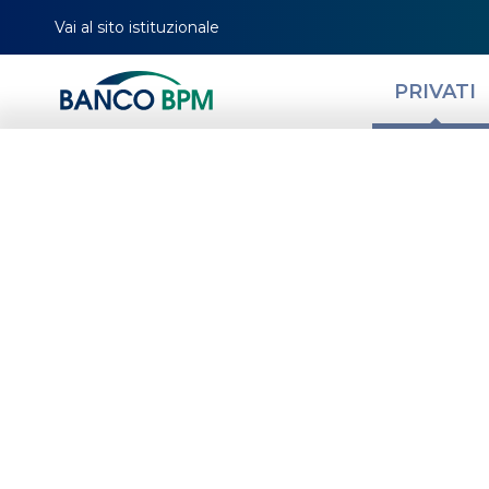
Vai al sito istituzionale
PRIVATI
Dove trovare le
usa e getta
HOMEPAGE
MAGAZINE
NEWS PRIVATI
ORGANIZZA SPESE, VIAGGI E TEMP