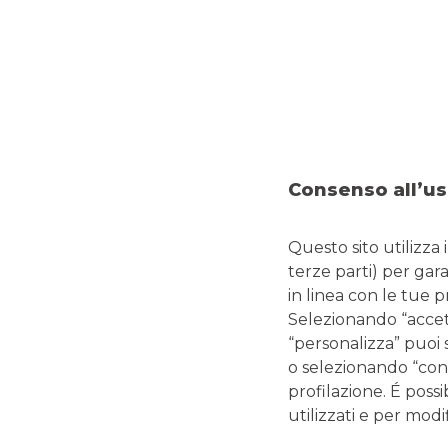
principali posti nelle quali è possibile trovarle:
Tabaccherie e ricevitorie
: il posto migliore per ac
avranno già un credito precaricato e sarà possibile sce
Supermercati
: presso i supermercati della grande dis
prepagate, sia quelle per un utilizzo finalizzato es
essere utilizzate per qualunque tipo di acquisto.
Banche
: alcuni istituti di credito emettono carte pr
Consenso all’us
avere un conto corrente intestato.
Librerie
: alcuni grandi catene di librerie offrono la po
Poste
: in tutti gli sportelli postali sono disponibili d
Questo sito utilizza 
terze parti) per gar
in linea con le tue 
Anche online sono disponibili diverse soluzioni se si vuol
Selezionando “accetta
svariate tipologie di carte
prepagate usa e getta
per a
“personalizza” puoi 
possono essere utilizzate per tutti gli acquisti, sia carte u
o selezionando “cont
permettere all’acquirente di scegliere il prodotto che meg
profilazione. É possi
utilizzati e per modif