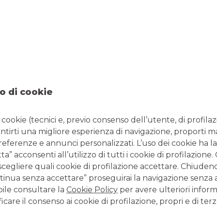
quistarle fisicamente sono senza dubbio le tabaccherie,
gliere il taglio che risponde meglio alle proprie esigenze.
tribuzione sono spesso disponibili diverse tipologie di carte
clusivamente a un determinato prodotto sia quelle che possono
epagate usa e getta anche senza che vi sia la necessità di
o di cookie
ssibilità di acquistare carte con importi già predefiniti.
elle carte di credito prepagate con importi personalizzabili.
i cookie (tecnici e, previo consenso dell’utente, di profilaz
antirti una migliore esperienza di navigazione, proporti m
preferenze e annunci personalizzati. L’uso dei cookie ha la
e acquistare una carta prepagata,
diversi siti offrono
” acconsenti all’utilizzo di tutti i cookie di profilazione
ndare incontro a tutte le esigenze. Esistono sia carte che
scegliere quali cookie di profilazione accettare. Chiuden
tilizzabili all’interno di una singola piattaforma in modo da
inua senza accettare” proseguirai la navigazione senza at
lio si adatta alle sue esigenze.
bile consultare la
Cookie Policy
per avere ulteriori inform
icare il consenso ai cookie di profilazione, propri e di terz