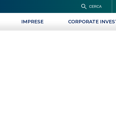
CERCA
IMPRESE
CORPORATE INVE
RODOTTI DEL TERZO SETTORE
LE NOSTRE ST
 ESG e lo
impieghi nel
IMENTI ESG E LO SVILUPPO DEGLI IMPIEGHI NEL TERZO SETTORE