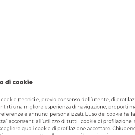
 analizzando le singole lettere che compongono l’acronimo.
la dell’ambiente
saranno le
grandi sfide
che la generazione
are. Per questo c’è sempre più attenzione all’ambiente anche
iedono ampio disboscamento
;
do la quantità minima di scarti;
sufficienti,
i progetti dal punto di vista energetico
;
o di cookie
sti dalla legge
per il limite di emissioni, l’impatto
iché l’economia lineare e l’accentramento della proprietà.
i cookie (tecnici e, previo consenso dell’utente, di profilaz
antirti una migliore esperienza di navigazione, proporti m
preferenze e annunci personalizzati. L’uso dei cookie ha la
” acconsenti all’utilizzo di tutti i cookie di profilazione
scegliere quali cookie di profilazione accettare. Chiuden