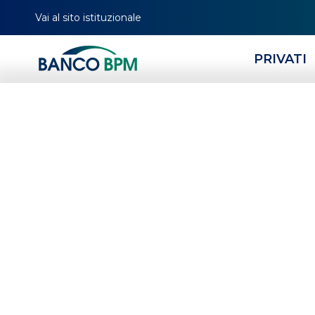
Vai al sito istituzionale
PRIVATI
IL TERZO SETTORE
P
Gli investimenti
sviluppo degli 
Terzo Settore
HOMEPAGE
MAGAZINE
TERZO SETTORE
APPROFONDIMENTI
GLI INVEST