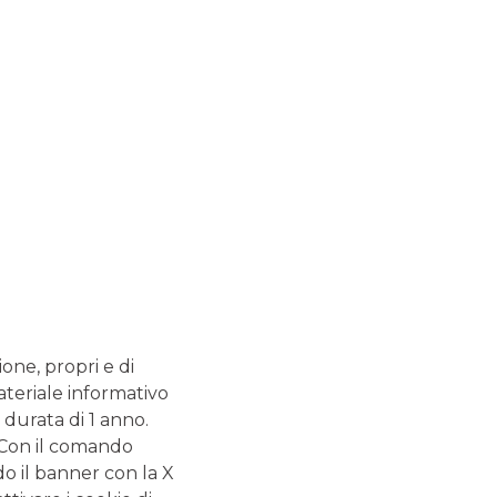
ENTI RELIGIOSI
ASSOCIAZIONI
PROGETTI CROWDFUNDING PER IL TERZO
SETTORE
GUIDE DI CATEGORIA
Conto corrente: la
guida completa
ione, propri e di
Il conto corrente è uno strumento a cui non si può
ateriale informativo
rinunciare, se si vogliono gestire in modo efficiente le
proprie risorse economiche. La funzionalità principale
 durata di 1 anno.
dei conti è quella di custodire il proprio denaro in
. Con il comando
modo sicuro e utilizzarlo tutte le volte che serve,
do il banner con la X
tramite i contanti o le carte di pagamento.