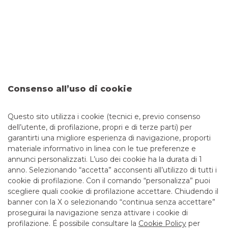
Comprare casa è un investimento per il futuro che va
programmato con attenzione, soprattutto quando è
necessario richiedere un mutuo. Le variabili in gioco sono
diverse, come il tipo di tasso applicato e la presenza o meno
di un garante.
Prestiti personali: la guida
completa
Consenso all’uso di cookie
I prestiti personali sono dei finanziamenti senza obbligo di
destinazione, erogati da un istituto di credito o da una
società finanziaria. Riscuotono tanto successo perché non
Questo sito utilizza i cookie (tecnici e, previo consenso
sono legati ad uno scopo specifico e quindi lasciano al
dell’utente, di profilazione, propri e di terze parti) per
richiedente la libertà di utilizzare il denaro, senza dover
garantirti una migliore esperienza di navigazione, proporti
giustificare le spese.
materiale informativo in linea con le tue preferenze e
annunci personalizzati. L’uso dei cookie ha la durata di 1
anno. Selezionando “accetta” acconsenti all’utilizzo di tutti i
cookie di profilazione. Con il comando “personalizza” puoi
scegliere quali cookie di profilazione accettare. Chiudendo il
banner con la X o selezionando “continua senza accettare”
LINK UTILI
proseguirai la navigazione senza attivare i cookie di
CONTATTI E FILIALI
profilazione. É possibile consultare la
Cookie Policy
per