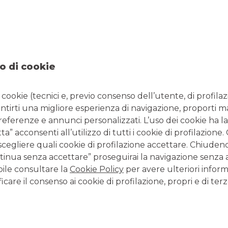
 miliardi di euro
, di cui 19,81 provenienti dal PNRR e 2,77 dal
SCOPRI "OBIETTIVO
SOSTENIBILITÀ"
o di cookie
i cookie (tecnici e, previo consenso dell’utente, di profilaz
antirti una migliore esperienza di navigazione, proporti m
 le componenti
preferenze e annunci personalizzati. L’uso dei cookie ha la
” acconsenti all’utilizzo di tutti i cookie di profilazione
scegliere quali cookie di profilazione accettare. Chiuden
inua senza accettare” proseguirai la navigazione senza at
enti
:
bile consultare la
Cookie Policy
per avere ulteriori inform
icare il consenso ai cookie di profilazione, propri e di terz
a trasformazione del mercato del lavoro con strumenti che
l’occupabilità dei lavoratori e provvedano a innalzare il livello
iforma organica in materia di politiche attive e misure
 l’imprenditorialità femminile.
zo settore
–
per la valorizzazione della dimensione “sociale”