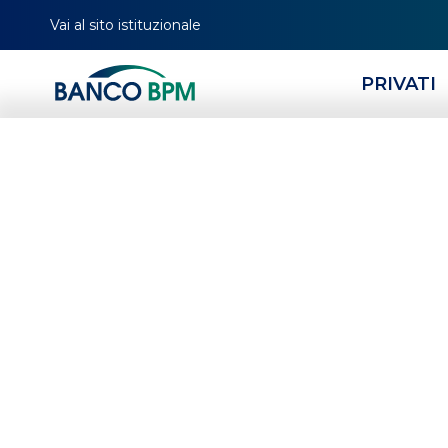
Vai al sito istituzionale
PRIVATI
Missione 5 del 
e inclusione
HOMEPAGE
MAGAZINE
NEWS IMPRESE
PNRR - PIANO NAZIONALE DI RIPRE