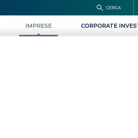
CERCA
IMPRESE
CORPORATE INVE
PRODOTTI
MAGAZINE
PNRR: Coesione
SA E RESILIENZA
MISSIONE 5 DEL PNRR: COESIONE E INCLUSIONE