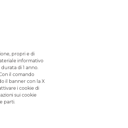
SVILUPPA IL TUO BUSINESS
TUTTE LE NEWS
ione, propri e di
ateriale informativo
PNRR - PIANO NAZIONALE DI RIPRESA E
 durata di 1 anno.
RESILIENZA
. Con il comando
SVILUPPA IL TUO BUSINESS
do il banner con la X
tivare i cookie di
ESPANDI LA TUA ATTIVITÀ ALL'ESTERO
azioni sui cookie
e parti.
OTTIMIZZA LE TUE RISORSE
PENSA IN DIGITALE