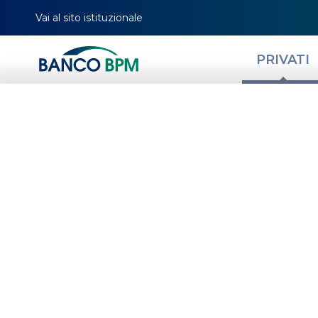
Vai al sito istituzionale
PRIVATI
Proroga sospen
territorio della 
della provincia 
NEWS
ORDINANZE DIPARTIMENTO DI