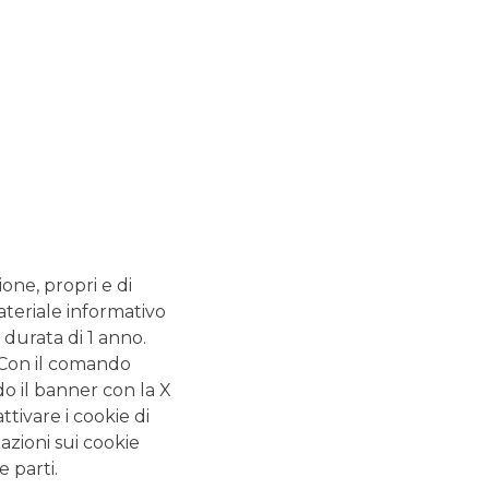
Assicurazione casa: la
guida completa
L’assicurazione casa è uno strumento utile per
proteggere non solo i beni di valore e l’immobile, ma
anche le persone care. Quando si sceglie una polizza
casa, le variabili da valutare sono moltissime, come
l’importo del premio assicurativo e le garanzie
previste.
Sicurezza bancaria:
come riconoscere e
ione, propri e di
difendersi dalle truffe
ateriale informativo
finanziarie - La guida
 durata di 1 anno.
completa
. Con il comando
do il banner con la X
I tentativi di sottrarre dati sensibili – come codici
identificativi, password di accesso e numeri di carte –
tivare i cookie di
al fine di perpetrare truffe finanziarie, sono sempre
azioni sui cookie
più frequenti e sofisticati. Per questo è fondamentale
e parti.
imparare a distinguere tra una comunicazione