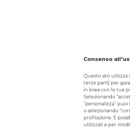
sospendere soltanto la quota capitale,
continuando a
La
sospensione
potrà durare
fino all’agibilità o abitabi
cessazione dello stato di emergenza e quindi
non oltre 
Per tutti i dettagli in merito, invitiamo gli interessati a co
BPM
e i
Prospetti
esemplificativi degli interessi
che mat
è possibile contattare la
propria Filiale
del Gruppo Ban
Consenso all’us
Questo sito utilizza 
terze parti) per gar
L’articolo è di carattere divulgativo aggiornato alla 
consulta l
in linea con le tue 
Selezionando “accetta
“personalizza” puoi 
o selezionando “cont
profilazione. É possi
La sospensione delle rate dei finanziamenti è soggetta al
utilizzati e per modif
di calcolo degli interessi durante il periodo di sospension