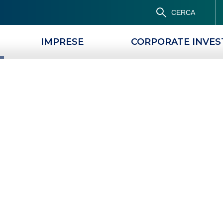
CERCA
IMPRESE
CORPORATE INVE
PRODOTTI
MAGAZINE
sione mutui nel
città di Genova e
della Spezia
PROROGA SOSPENSIONE MUTUI NEL TERRITORIO DELLA CITTÀ DI GENOVA E DELLA