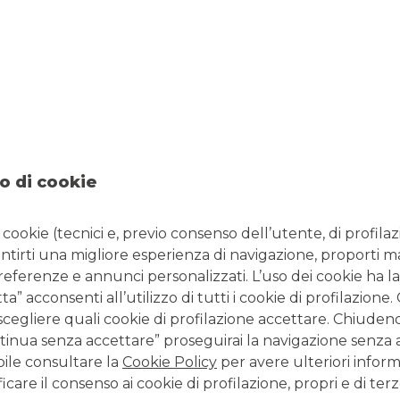
 corrispondere gli interessi nel periodo di sospensione
.
lità dell’immobile
e comunque non oltre la data di
l’11 marzo 2026
.
nsultare la
comunicazione istituzionale del gruppo Banco
urano nel periodo di sospensione. Per ulteriori informazioni,
co BPM
.
o di cookie
i cookie (tecnici e, previo consenso dell’utente, di profilaz
antirti una migliore esperienza di navigazione, proporti m
data di pubblicazione. Per conoscere l’offerta della Banca
’area
Prodotti
.
preferenze e annunci personalizzati. L’uso dei cookie ha la
” acconsenti all’utilizzo di tutti i cookie di profilazione
scegliere quali cookie di profilazione accettare. Chiuden
inua senza accettare” proseguirai la navigazione senza at
bile consultare la
Cookie Policy
per avere ulteriori inform
la normale istruttoria da parte della Banca. Per le modalità
icare il consenso ai cookie di profilazione, propri e di terz
e delle rate dei mutui consultare i prospetti esemplificativi