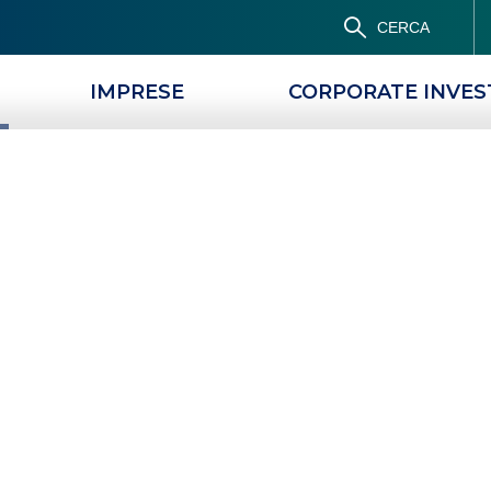
CERCA
IMPRESE
CORPORATE INVE
PRODOTTI
MAGAZINE
sione mutui nel
regione
 d’Aosta
IONE
PROROGA SOSPENSIONE MUTUI NEL TERRITORIO DELLA REGIONE