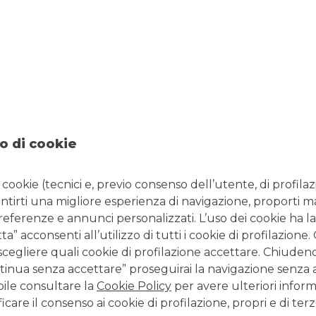
si);
 corrispondere gli interessi nel periodo di sospensione
.
lità dell’immobile
e comunque non oltre la data di
l 22 luglio 2026
.
nsultare la
comunicazione istituzionale del gruppo Banco
urano nel periodo di sospensione. Per ulteriori informazioni,
co BPM
.
o di cookie
i cookie (tecnici e, previo consenso dell’utente, di profilaz
antirti una migliore esperienza di navigazione, proporti m
data di pubblicazione. Per conoscere l’offerta della Banca
preferenze e annunci personalizzati. L’uso dei cookie ha la
’area
Prodotti
.
” acconsenti all’utilizzo di tutti i cookie di profilazione
scegliere quali cookie di profilazione accettare. Chiuden
inua senza accettare” proseguirai la navigazione senza at
bile consultare la
Cookie Policy
per avere ulteriori inform
icare il consenso ai cookie di profilazione, propri e di terz
la normale istruttoria da parte della Banca. Per le modalità