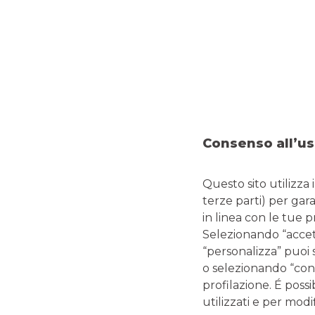
sospendere l’intera rata (sia quota capitale che interes
sospendere soltanto la quota capitale,
continuando a
La
sospensione
potrà durare
fino all’agibilità o abitabi
cessazione dello stato di emergenza e quindi
non oltre i
Per tutti i dettagli in merito, invitiamo gli interessati a co
BPM
e i
Prospetti
esemplificativi degli interessi
che mat
è possibile contattare la
propria Filiale
del Gruppo Ban
Consenso all’us
Questo sito utilizza 
terze parti) per gar
L’articolo è di carattere divulgativo aggiornato alla 
in linea con le tue 
consulta l
Selezionando “accetta
“personalizza” puoi 
o selezionando “cont
profilazione. É possi
utilizzati e per modif
La sospensione delle rate dei finanziamenti è soggetta al