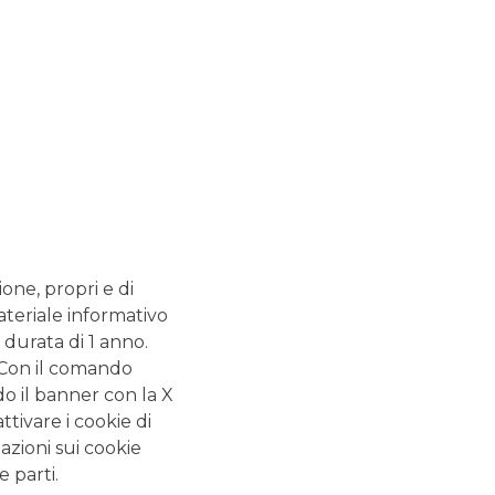
Assicurazione casa: la
guida completa
L’assicurazione casa è uno strumento utile per
proteggere non solo i beni di valore e l’immobile, ma
anche le persone care. Quando si sceglie una polizza
casa, le variabili da valutare sono moltissime, come
l’importo del premio assicurativo e le garanzie
previste.
Sicurezza bancaria:
come riconoscere e
ione, propri e di
difendersi dalle truffe
ateriale informativo
finanziarie - La guida
 durata di 1 anno.
completa
. Con il comando
do il banner con la X
I tentativi di sottrarre dati sensibili – come codici
identificativi, password di accesso e numeri di carte –
tivare i cookie di
al fine di perpetrare truffe finanziarie, sono sempre
azioni sui cookie
più frequenti e sofisticati. Per questo è fondamentale
e parti.
imparare a distinguere tra una comunicazione