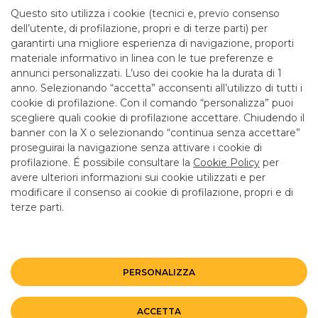
Questo sito utilizza i cookie (tecnici e, previo consenso
dell’utente, di profilazione, propri e di terze parti) per
garantirti una migliore esperienza di navigazione, proporti
materiale informativo in linea con le tue preferenze e
annunci personalizzati. L’uso dei cookie ha la durata di 1
anno. Selezionando “accetta” acconsenti all’utilizzo di tutti i
TUTTI I CONTATTI
cookie di profilazione. Con il comando “personalizza” puoi
scegliere quali cookie di profilazione accettare. Chiudendo il
banner con la X o selezionando “continua senza accettare”
LINK UTILI
proseguirai la navigazione senza attivare i cookie di
CONTATTI E FILIALI
profilazione. É possibile consultare la
Cookie Policy
per
avere ulteriori informazioni sui cookie utilizzati e per
LAVORA CON NOI
modificare il consenso ai cookie di profilazione, propri e di
TERZO SETTORE
terze parti.
SICUREZZA
ALTRI SITI DEL GRUPPO
PERSONALIZZA
Mappa del sito
Privacy
Disclaimer
Cookie Policy
ACCETTA