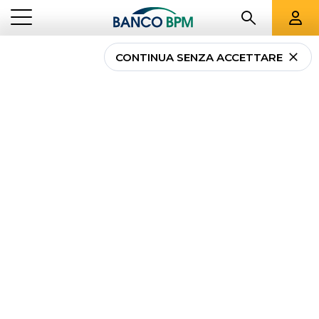
CONTINUA SENZA ACCETTARE
Assicurazione casa
contro calamità
naturali: cosa sapere
NEWS
ASSICURAZIONE CASA CONTRO CALAMITÀ NATURALI: COSA
...
PRIVATI
SAPERE