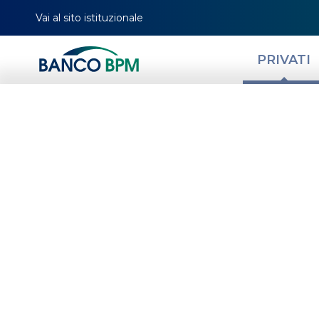
Vai al sito istituzionale
PRIVATI
Infiltrazioni d’
l’assicurazione
HOMEPAGE
MAGAZINE
NEWS PRIVATI
PROTEGGI IL TUO FUTURO
INFIL