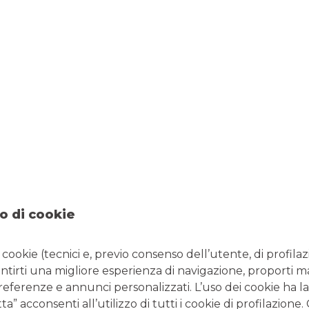
 d’acqua
, la compagnia assicurativa risarcisce i costi in caso
tura
, che può causare danni a pareti, pavimenti e impianti
zzi o pareti che provocano danni all’interno dell’abitazione.
uasti o ostruzioni nelle tubature di scarico.
provenienti da impianti idraulici, termosifoni, lavatrici o
da acqua, occorre leggere bene il contratto e
valutare, oltre
o di cookie
entuale
copertura delle spese per la ricerca della perdita
:
parazione necessari per individuare il guasto, lasciando
i cookie (tecnici e, previo consenso dell’utente, di profilaz
iamo bene, infatti, che le tubature spesso non seguono
antirti una migliore esperienza di navigazione, proporti m
terno di intercapedini e muri, rendendo difficile e costoso
preferenze e annunci personalizzati. L’uso dei cookie ha la
” acconsenti all’utilizzo di tutti i cookie di profilazione