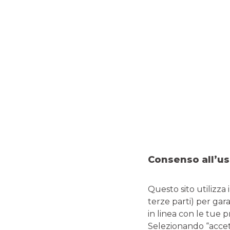
Nella maggior parte delle
assicurazioni casa
per danni
di:
Fuoriuscita d’acqua da un tubo a causa di una rot
domestici.
Infiltrazioni di acqua piovana
attraverso tetti, terra
Scarichi otturati e allagamenti
, spesso causati da g
Danni da acqua condotta
, cioè perdite accidentali 
lavastoviglie.
Nota bene: prima di stipulare un’assicurazione per danni 
alle garanzie incluse, eventuali franchigie e scoperti.
Consenso all’us
Un aspetto da valutare con particolare attenzione è l’ev
non tutte le polizze rimborsano i costi di demolizione e ri
Questo sito utilizza 
l’assicurato a dover affrontare spese significative. Sapp
terze parti) per gar
percorsi lineari, ma si sviluppano in modo complesso all’in
in linea con le tue 
individuare il punto esatto della perdita.
Selezionando “accetta