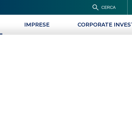
CERCA
IMPRESE
CORPORATE INVE
PRODOTTI
MAGAZINE
acqua: cosa paga
TRAZIONI D’ACQUA: COSA PAGA L’ASSICURAZIONE