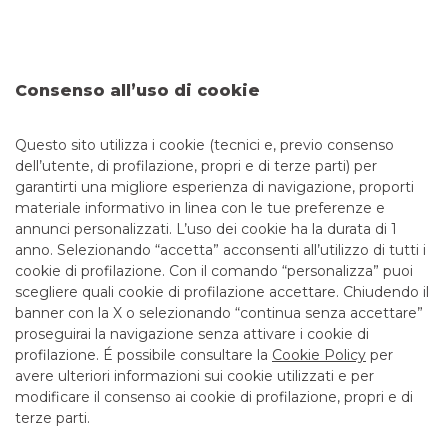
identificativi, password di accesso e numeri di carte – al fine
di perpetrare truffe finanziarie, sono sempre più frequenti e
sofisticati. Per questo è fondamentale imparare a
distinguere tra una comunicazione ufficiale della tua banca
e un tentativo di truffa. Banco BPM ha predisposto una
Consenso all’uso di cookie
guida utile per aiutarti a individuare le comunicazioni
fraudolente e a riconoscere i principali tipi di truffe
Questo sito utilizza i cookie (tecnici e, previo consenso
dell’utente, di profilazione, propri e di terze parti) per
garantirti una migliore esperienza di navigazione, proporti
materiale informativo in linea con le tue preferenze e
annunci personalizzati. L’uso dei cookie ha la durata di 1
anno. Selezionando “accetta” acconsenti all’utilizzo di tutti i
TUTTI I CONTATTI
cookie di profilazione. Con il comando “personalizza” puoi
scegliere quali cookie di profilazione accettare. Chiudendo il
banner con la X o selezionando “continua senza accettare”
LINK UTILI
proseguirai la navigazione senza attivare i cookie di
CONTATTI E FILIALI
profilazione. É possibile consultare la
Cookie Policy
per
avere ulteriori informazioni sui cookie utilizzati e per
LAVORA CON NOI
modificare il consenso ai cookie di profilazione, propri e di
TERZO SETTORE
terze parti.