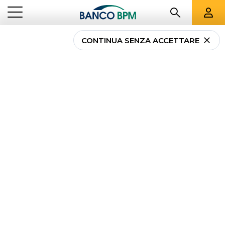
CONTINUA SENZA ACCETTARE
Classe di merito: cos’è e
come si calcola
...
NEWS PRIVATI
CLASSE DI MERITO: COS’È E COME SI CALCOLA