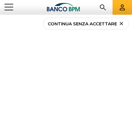
CONTINUA SENZA ACCETTARE
Cos’è e come funziona il
periodo di comporto
dell’assicurazione?
NEWS
COS’È E COME FUNZIONA IL PERIODO DI COMPORTO
...
PRIVATI
DELL’ASSICURAZIONE?