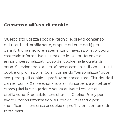
identificativi, password di accesso e numeri di carte – al fine
di perpetrare truffe finanziarie, sono sempre più frequenti e
sofisticati. Per questo è fondamentale imparare a
distinguere tra una comunicazione ufficiale della tua banca
e un tentativo di truffa. Banco BPM ha predisposto una
Consenso all’uso di cookie
guida utile per aiutarti a individuare le comunicazioni
fraudolente e a riconoscere i principali tipi di truffe
Questo sito utilizza i cookie (tecnici e, previo consenso
dell’utente, di profilazione, propri e di terze parti) per
garantirti una migliore esperienza di navigazione, proporti
materiale informativo in linea con le tue preferenze e
annunci personalizzati. L’uso dei cookie ha la durata di 1
anno. Selezionando “accetta” acconsenti all’utilizzo di tutti i
TUTTI I CONTATTI
cookie di profilazione. Con il comando “personalizza” puoi
scegliere quali cookie di profilazione accettare. Chiudendo il
banner con la X o selezionando “continua senza accettare”
LINK UTILI
proseguirai la navigazione senza attivare i cookie di
CONTATTI E FILIALI
profilazione. É possibile consultare la
Cookie Policy
per
avere ulteriori informazioni sui cookie utilizzati e per
LAVORA CON NOI
modificare il consenso ai cookie di profilazione, propri e di
TERZO SETTORE
terze parti.