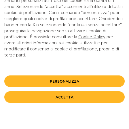
annunci personalizzati. L’uso dei cookie ha la durata di 1
anno. Selezionando “accetta” acconsenti all’utilizzo di tutti i
TUTTI I CONTATTI
cookie di profilazione. Con il comando “personalizza” puoi
scegliere quali cookie di profilazione accettare. Chiudendo il
banner con la X o selezionando “continua senza accettare”
LINK UTILI
proseguirai la navigazione senza attivare i cookie di
CONTATTI E FILIALI
profilazione. É possibile consultare la
Cookie Policy
per
avere ulteriori informazioni sui cookie utilizzati e per
LAVORA CON NOI
modificare il consenso ai cookie di profilazione, propri e di
terze parti.
TERZO SETTORE
SICUREZZA
ALTRI SITI DEL GRUPPO
PERSONALIZZA
Mappa del sito
Privacy
Disclaimer
Cookie Policy
ACCETTA
©BANCO BPM GRUPPO BANCARIO
Rappresentante del Gruppo IVA Banco BPM Partita IVA 10537050964