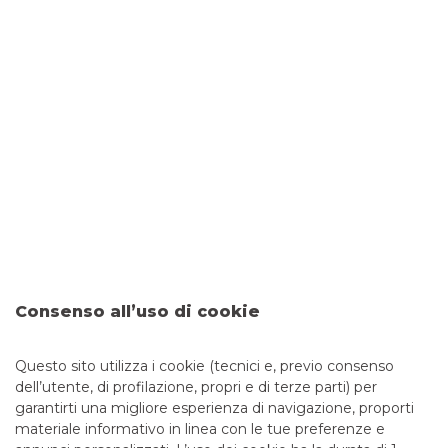
care. Quando si sceglie una polizza casa, le variabili da
valutare sono moltissime, come l’importo del premio
assicurativo e le garanzie previste.
Sicurezza bancaria: come
riconoscere e difendersi dalle
truffe finanziarie - La guida
completa
I tentativi di sottrarre dati sensibili – come codici
identificativi, password di accesso e numeri di carte – al fine
di perpetrare truffe finanziarie, sono sempre più frequenti e
sofisticati. Per questo è fondamentale imparare a
distinguere tra una comunicazione ufficiale della tua banca
e un tentativo di truffa. Banco BPM ha predisposto una
Consenso all’uso di cookie
guida utile per aiutarti a individuare le comunicazioni
fraudolente e a riconoscere i principali tipi di truffe
Questo sito utilizza i cookie (tecnici e, previo consenso
dell’utente, di profilazione, propri e di terze parti) per
garantirti una migliore esperienza di navigazione, proporti
materiale informativo in linea con le tue preferenze e