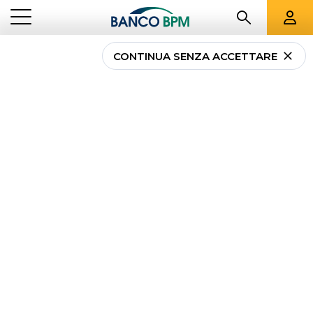
CONTINUA SENZA ACCETTARE
Piano individuale
pensionistico (PIP):
cos’è, quando conviene
e principali vantaggi
NEWS
PIANO INDIVIDUALE PENSIONISTICO (PIP): COS’È, QUANDO
...
PRIVATI
CONVIENE E PRINCIPALI VANTAGGI