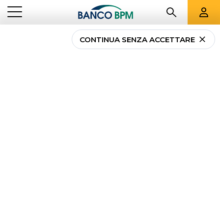
CONTINUA SENZA ACCETTARE
Come richiedere un
prestito senza recarsi in
banca?
...
NEWS PRIVATI
COME RICHIEDERE UN PRESTITO SENZA RECARSI IN BANCA?