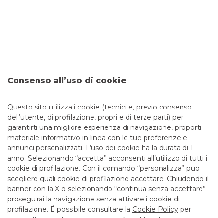
truffe finanziarie - La guida
completa
I tentativi di sottrarre dati sensibili – come codici
identificativi, password di accesso e numeri di carte – al fine
di perpetrare truffe finanziarie, sono sempre più frequenti e
sofisticati. Per questo è fondamentale imparare a
distinguere tra una comunicazione ufficiale della tua banca
e un tentativo di truffa. Banco BPM ha predisposto una
Consenso all’uso di cookie
guida utile per aiutarti a individuare le comunicazioni
fraudolente e a riconoscere i principali tipi di truffe
Questo sito utilizza i cookie (tecnici e, previo consenso
dell’utente, di profilazione, propri e di terze parti) per
garantirti una migliore esperienza di navigazione, proporti
materiale informativo in linea con le tue preferenze e
annunci personalizzati. L’uso dei cookie ha la durata di 1
anno. Selezionando “accetta” acconsenti all’utilizzo di tutti i
TUTTI I CONTATTI
cookie di profilazione. Con il comando “personalizza” puoi
scegliere quali cookie di profilazione accettare. Chiudendo il
banner con la X o selezionando “continua senza accettare”
LINK UTILI
proseguirai la navigazione senza attivare i cookie di
CONTATTI E FILIALI
profilazione. É possibile consultare la
Cookie Policy
per