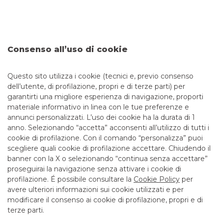
I tentativi di sottrarre dati sensibili – come codici
identificativi, password di accesso e numeri di carte – al fine
di perpetrare truffe finanziarie, sono sempre più frequenti e
sofisticati. Per questo è fondamentale imparare a
distinguere tra una comunicazione ufficiale della tua banca
e un tentativo di truffa. Banco BPM ha predisposto una
Consenso all’uso di cookie
guida utile per aiutarti a individuare le comunicazioni
fraudolente e a riconoscere i principali tipi di truffe
Questo sito utilizza i cookie (tecnici e, previo consenso
dell’utente, di profilazione, propri e di terze parti) per
garantirti una migliore esperienza di navigazione, proporti
materiale informativo in linea con le tue preferenze e
annunci personalizzati. L’uso dei cookie ha la durata di 1
anno. Selezionando “accetta” acconsenti all’utilizzo di tutti i
TUTTI I CONTATTI
cookie di profilazione. Con il comando “personalizza” puoi
scegliere quali cookie di profilazione accettare. Chiudendo il
banner con la X o selezionando “continua senza accettare”
LINK UTILI
proseguirai la navigazione senza attivare i cookie di
CONTATTI E FILIALI
profilazione. É possibile consultare la
Cookie Policy
per
avere ulteriori informazioni sui cookie utilizzati e per
LAVORA CON NOI
modificare il consenso ai cookie di profilazione, propri e di
TERZO SETTORE
terze parti.