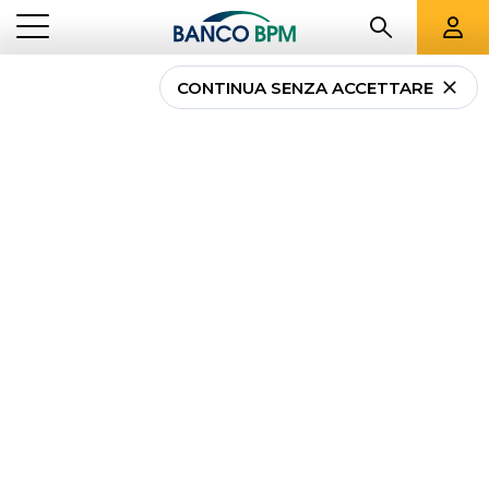
CONTINUA SENZA ACCETTARE
Come vendere casa se il
mutuo è in corso
...
NEWS PRIVATI
COME VENDERE CASA SE IL MUTUO È IN CORSO