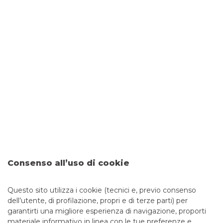
contrattuali del mutuo, i mutui surroga possono diventare
una valida soluzione. Permettono di trasferire il mutuo
ipotecario da una banca all’altra, allo scopo di ottenere
condizioni più favorevoli.
Sicurezza bancaria: come
riconoscere e difendersi dalle
truffe finanziarie - La guida
completa
I tentativi di sottrarre dati sensibili – come codici
identificativi, password di accesso e numeri di carte – al fine
di perpetrare truffe finanziarie, sono sempre più frequenti e
sofisticati. Per questo è fondamentale imparare a
distinguere tra una comunicazione ufficiale della tua banca
e un tentativo di truffa. Banco BPM ha predisposto una
Consenso all’uso di cookie
guida utile per aiutarti a individuare le comunicazioni
fraudolente e a riconoscere i principali tipi di truffe
Questo sito utilizza i cookie (tecnici e, previo consenso
dell’utente, di profilazione, propri e di terze parti) per
garantirti una migliore esperienza di navigazione, proporti
materiale informativo in linea con le tue preferenze e