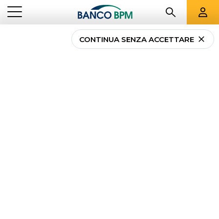
CONTINUA SENZA ACCETTARE
Cessione del quinto:
cos’è, come funziona,
vantaggi e requisiti
NEWS
CESSIONE DEL QUINTO: COS’È, COME FUNZIONA, VANTAGGI E
...
PRIVATI
REQUISITI