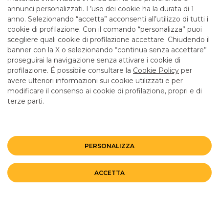
annunci personalizzati. L’uso dei cookie ha la durata di 1
anno. Selezionando “accetta” acconsenti all’utilizzo di tutti i
TUTTI I CONTATTI
cookie di profilazione. Con il comando “personalizza” puoi
scegliere quali cookie di profilazione accettare. Chiudendo il
banner con la X o selezionando “continua senza accettare”
LINK UTILI
proseguirai la navigazione senza attivare i cookie di
CONTATTI E FILIALI
profilazione. É possibile consultare la
Cookie Policy
per
avere ulteriori informazioni sui cookie utilizzati e per
LAVORA CON NOI
modificare il consenso ai cookie di profilazione, propri e di
TERZO SETTORE
terze parti.
SICUREZZA
ALTRI SITI DEL GRUPPO
PERSONALIZZA
Mappa del sito
Privacy
Disclaimer
Cookie Policy
ACCETTA
©BANCO BPM GRUPPO BANCARIO
Rappresentante del Gruppo IVA Banco BPM Partita IVA 10537050964