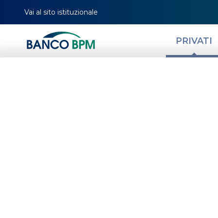
Vai al sito istituzionale
PRIVATI
Che cos’è un as
traenza e come
HOMEPAGE
MAGAZINE
NEWS PRIVATI
GESTISCI LA TUA QUOTIDIANITÀ