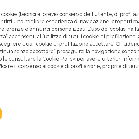
 è più possibile incassare la somma di denaro.
i traenza è, di fatto, un assegno non trasferibile; dunque,
i cookie (tecnici e, previo consenso dell’utente, di profilaz
o.
antirti una migliore esperienza di navigazione, proporti m
preferenze e annunci personalizzati. L’uso dei cookie ha la
” acconsenti all’utilizzo di tutti i cookie di profilazione
 come incassarlo
scegliere quali cookie di profilazione accettare. Chiuden
inua senza accettare” proseguirai la navigazione senza at
bile consultare la
Cookie Policy
per avere ulteriori inform
icare il consenso ai cookie di profilazione, propri e di terz
lità.
nto corrente bancario
, recandosi allo sportello della banca
vio dell’assegno di traenza alla banca emittente sarà
invece, consiste nel r
ecarsi presso uno sportello
a conversione in denaro, sempre che l’importo rientri nei