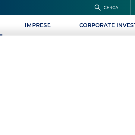
CERCA
IMPRESE
CORPORATE INVE
PRODOTTI
MAGAZINE
segno di
 funziona
CHE COS’È UN ASSEGNO DI TRAENZA E COME FUNZIONA