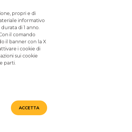
FINANZA PERSONALE: QUANTO NE SAI?
ione, propri e di
CERTIFICATES
ateriale informativo
 durata di 1 anno.
. Con il comando
do il banner con la X
GUIDE CORRELATE
tivare i cookie di
azioni sui cookie
e parti.
Conto corrente: la
guida completa
Il conto corrente è uno strumento a cui non si può
rinunciare, se si vogliono gestire in modo efficiente le
proprie risorse economiche. La funzionalità principale
ACCETTA
dei conti è quella di custodire il proprio denaro in
modo sicuro e utilizzarlo tutte le volte che serve,
tramite i contanti o le carte di pagamento.