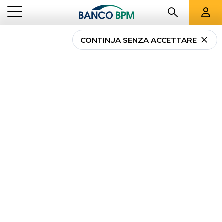
CONTINUA SENZA ACCETTARE
Assicurazione per locale
commerciale: cos’è e
come funziona
NEWS
ASSICURAZIONE PER LOCALE COMMERCIALE: COS’È E COME
...
IMPRESE
FUNZIONA