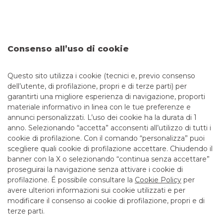
identificativi, password di accesso e numeri di carte – al fine
di perpetrare truffe finanziarie, sono sempre più frequenti e
sofisticati. Per questo è fondamentale imparare a
distinguere tra una comunicazione ufficiale della tua banca
e un tentativo di truffa. Banco BPM ha predisposto una
Consenso all’uso di cookie
guida utile per aiutarti a individuare le comunicazioni
fraudolente e a riconoscere i principali tipi di truffe
Questo sito utilizza i cookie (tecnici e, previo consenso
dell’utente, di profilazione, propri e di terze parti) per
garantirti una migliore esperienza di navigazione, proporti
materiale informativo in linea con le tue preferenze e
annunci personalizzati. L’uso dei cookie ha la durata di 1
anno. Selezionando “accetta” acconsenti all’utilizzo di tutti i
TUTTI I CONTATTI
cookie di profilazione. Con il comando “personalizza” puoi
scegliere quali cookie di profilazione accettare. Chiudendo il
banner con la X o selezionando “continua senza accettare”
LINK UTILI
proseguirai la navigazione senza attivare i cookie di
CONTATTI E FILIALI
profilazione. É possibile consultare la
Cookie Policy
per
avere ulteriori informazioni sui cookie utilizzati e per
LAVORA CON NOI
modificare il consenso ai cookie di profilazione, propri e di
TERZO SETTORE
terze parti.