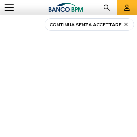
CONTINUA SENZA ACCETTARE
Analisi fondamentale e
tecnica: Cosa sono e
come usarle per il
trading
NEWS
ANALISI FONDAMENTALE E TECNICA: COSA SONO E COME USARLE
...
PRIVATI
PER IL TRADING