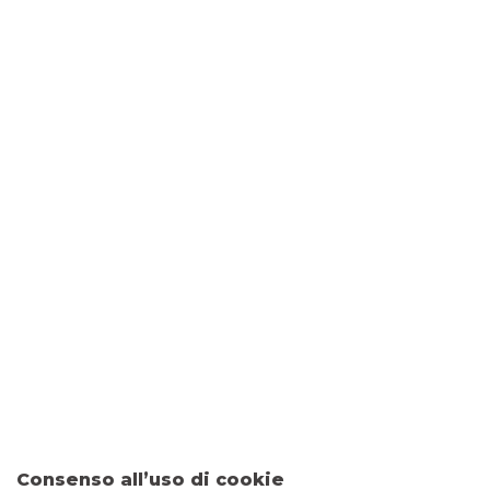
TUTTE LE NEWS
TUTELA LA TUA SICUREZZA
REALIZZA I TUOI PROGETTI
GESTISCI LA TUA QUOTIDIANITÀ
ORGANIZZA SPESE, VIAGGI E TEMPO LIBERO
RISPARMIO E INVESTIMENTO
PROTEGGI IL TUO FUTURO
ORDINANZE DIPARTIMENTO DI PROTEZIONE
CIVILE
FINANZA PERSONALE: QUANTO NE SAI?
Consenso all’uso di cookie