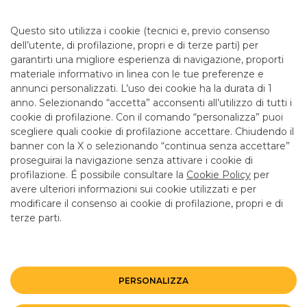
CERTIFICATES
Questo sito utilizza i cookie (tecnici e, previo consenso
dell’utente, di profilazione, propri e di terze parti) per
garantirti una migliore esperienza di navigazione, proporti
materiale informativo in linea con le tue preferenze e
annunci personalizzati. L’uso dei cookie ha la durata di 1
anno. Selezionando “accetta” acconsenti all’utilizzo di tutti i
TUTTI I CONTATTI
cookie di profilazione. Con il comando “personalizza” puoi
scegliere quali cookie di profilazione accettare. Chiudendo il
banner con la X o selezionando “continua senza accettare”
LINK UTILI
proseguirai la navigazione senza attivare i cookie di
CONTATTI E FILIALI
profilazione. É possibile consultare la
Cookie Policy
per
avere ulteriori informazioni sui cookie utilizzati e per
LAVORA CON NOI
modificare il consenso ai cookie di profilazione, propri e di
terze parti.
TERZO SETTORE
SICUREZZA
ALTRI SITI DEL GRUPPO
PERSONALIZZA