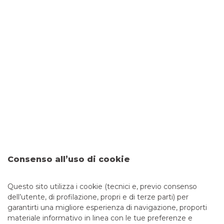
non solo i beni di valore e l’immobile, ma anche le persone
care. Quando si sceglie una polizza casa, le variabili da
valutare sono moltissime, come l’importo del premio
assicurativo e le garanzie previste.
Sicurezza bancaria: come
riconoscere e difendersi dalle
truffe finanziarie - La guida
completa
I tentativi di sottrarre dati sensibili – come codici
identificativi, password di accesso e numeri di carte – al fine
di perpetrare truffe finanziarie, sono sempre più frequenti e
sofisticati. Per questo è fondamentale imparare a
distinguere tra una comunicazione ufficiale della tua banca
e un tentativo di truffa. Banco BPM ha predisposto una
Consenso all’uso di cookie
guida utile per aiutarti a individuare le comunicazioni
fraudolente e a riconoscere i principali tipi di truffe
Questo sito utilizza i cookie (tecnici e, previo consenso
dell’utente, di profilazione, propri e di terze parti) per
garantirti una migliore esperienza di navigazione, proporti
materiale informativo in linea con le tue preferenze e