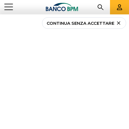
CONTINUA SENZA ACCETTARE
Polizza All Risk: cos’è e
cosa copre
...
NEWS PRIVATI
POLIZZA ALL RISK: COS’È E COSA COPRE