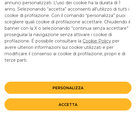
annunci personalizzati. L’uso dei cookie ha la durata di 1
anno. Selezionando “accetta” acconsenti all’utilizzo di tutti i
TUTTI I CONTATTI
cookie di profilazione. Con il comando “personalizza” puoi
scegliere quali cookie di profilazione accettare. Chiudendo il
banner con la X o selezionando “continua senza accettare”
LINK UTILI
proseguirai la navigazione senza attivare i cookie di
CONTATTI E FILIALI
profilazione. É possibile consultare la
Cookie Policy
per
avere ulteriori informazioni sui cookie utilizzati e per
LAVORA CON NOI
modificare il consenso ai cookie di profilazione, propri e di
TERZO SETTORE
terze parti.
SICUREZZA
ALTRI SITI DEL GRUPPO
PERSONALIZZA
Mappa del sito
Privacy
Disclaimer
Cookie Policy
ACCETTA
©BANCO BPM GRUPPO BANCARIO
Rappresentante del Gruppo IVA Banco BPM Partita IVA 10537050964