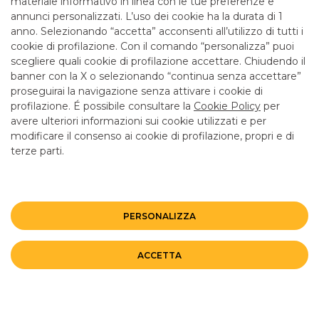
materiale informativo in linea con le tue preferenze e
annunci personalizzati. L’uso dei cookie ha la durata di 1
anno. Selezionando “accetta” acconsenti all’utilizzo di tutti i
TUTTI I CONTATTI
cookie di profilazione. Con il comando “personalizza” puoi
scegliere quali cookie di profilazione accettare. Chiudendo il
banner con la X o selezionando “continua senza accettare”
LINK UTILI
proseguirai la navigazione senza attivare i cookie di
CONTATTI E FILIALI
profilazione. É possibile consultare la
Cookie Policy
per
avere ulteriori informazioni sui cookie utilizzati e per
LAVORA CON NOI
modificare il consenso ai cookie di profilazione, propri e di
TERZO SETTORE
terze parti.
SICUREZZA
ALTRI SITI DEL GRUPPO
PERSONALIZZA
Mappa del sito
Privacy
Disclaimer
Cookie Policy
ACCETTA
©BANCO BPM GRUPPO BANCARIO
Rappresentante del Gruppo IVA Banco BPM Partita IVA 10537050964