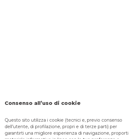
I tentativi di sottrarre dati sensibili – come codici
identificativi, password di accesso e numeri di carte – al fine
di perpetrare truffe finanziarie, sono sempre più frequenti e
sofisticati. Per questo è fondamentale imparare a
distinguere tra una comunicazione ufficiale della tua banca
e un tentativo di truffa. Banco BPM ha predisposto una
guida utile per aiutarti a individuare le comunicazioni
fraudolente e a riconoscere i principali tipi di truffe
Carta di credito: la guida
completa
I pagamenti elettronici sono sempre più diffusi e offrono
dei vantaggi che vanno ben al di là della possibilità di evitare
i contanti. Alcune carte di pagamento infatti hanno delle
Consenso all’uso di cookie
funzionalità aggiuntive e molto utili, che vale la pena
conoscere.
Questo sito utilizza i cookie (tecnici e, previo consenso
dell’utente, di profilazione, propri e di terze parti) per
garantirti una migliore esperienza di navigazione, proporti