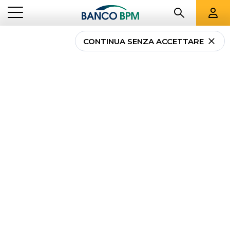
CONTINUA SENZA ACCETTARE
Bloccare la carta di
debito (bancomat):
quando e come
procedere
NEWS
BLOCCARE LA CARTA DI DEBITO (BANCOMAT): QUANDO E COME
...
PRIVATI
PROCEDERE