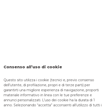
identificativi, password di accesso e numeri di carte – al fine
di perpetrare truffe finanziarie, sono sempre più frequenti e
sofisticati. Per questo è fondamentale imparare a
distinguere tra una comunicazione ufficiale della tua banca
e un tentativo di truffa. Banco BPM ha predisposto una
guida utile per aiutarti a individuare le comunicazioni
fraudolente e a riconoscere i principali tipi di truffe
Online banking: la guida
completa
Per accedere ai servizi bancari e gestire il proprio denaro
non è più necessario rivolgersi alla filiale. Grazie al servizio di
internet banking, anche noto come online banking e
mobile banking per utilizzare i servizi bancari non serve più
Consenso all’uso di cookie
muoversi da casa, ma basta una connessione internet e un
dispositivo elettronico.
Questo sito utilizza i cookie (tecnici e, previo consenso
dell’utente, di profilazione, propri e di terze parti) per
garantirti una migliore esperienza di navigazione, proporti
materiale informativo in linea con le tue preferenze e
annunci personalizzati. L’uso dei cookie ha la durata di 1
anno. Selezionando “accetta” acconsenti all’utilizzo di tutti i