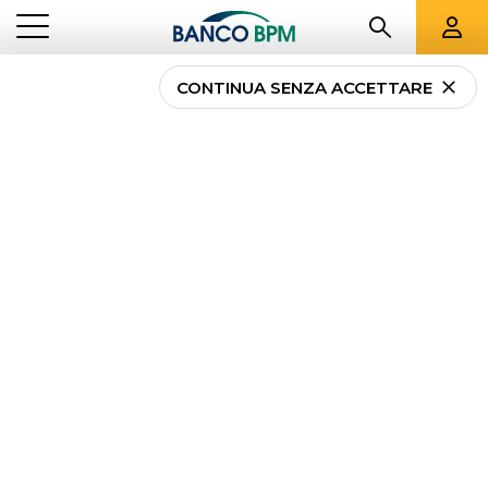
CONTINUA SENZA ACCETTARE
YouConnect e
Weconnect: più
banche, una sola app
...
NEWS PRIVATI
YOUCONNECT E WECONNECT: PIÙ BANCHE, UNA SOLA APP