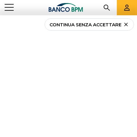
VEDI TUTTI
CONTINUA SENZA ACCETTARE
Sostieni Oriri: la sartoria
sociale che rinnova,
riusa e nobilita
TERZO
SOSTIENI ORIRI: LA SARTORIA SOCIALE CHE RINNOVA, RIUSA E
IL TERZO SETTORE
...
SETTORE
NOBILITA
PRODOTTI DEL TERZO SETTORE
LE NOSTRE STORIE
CROWDFUNDING