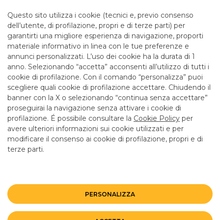
destinazione, erogati da un istituto di credito o da una
società finanziaria. Riscuotono tanto successo perché non
Questo sito utilizza i cookie (tecnici e, previo consenso
sono legati ad uno scopo specifico e quindi lasciano al
dell’utente, di profilazione, propri e di terze parti) per
richiedente la libertà di utilizzare il denaro, senza dover
garantirti una migliore esperienza di navigazione, proporti
giustificare le spese.
materiale informativo in linea con le tue preferenze e
annunci personalizzati. L’uso dei cookie ha la durata di 1
anno. Selezionando “accetta” acconsenti all’utilizzo di tutti i
cookie di profilazione. Con il comando “personalizza” puoi
scegliere quali cookie di profilazione accettare. Chiudendo il
banner con la X o selezionando “continua senza accettare”
LINK UTILI
proseguirai la navigazione senza attivare i cookie di
CONTATTI E FILIALI
profilazione. É possibile consultare la
Cookie Policy
per
avere ulteriori informazioni sui cookie utilizzati e per
LAVORA CON NOI
modificare il consenso ai cookie di profilazione, propri e di
terze parti.
TERZO SETTORE
SICUREZZA
ALTRI SITI DEL GRUPPO
PERSONALIZZA
Mappa del sito
Privacy
Disclaimer
Cookie Policy