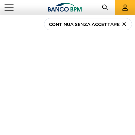
CONTINUA SENZA ACCETTARE
Facciamo chiarezza
sull’IRS: cos’è e come si
applica al mutuo
NEWS
FACCIAMO CHIAREZZA SULL’IRS: COS’È E COME SI APPLICA AL
...
PRIVATI
MUTUO