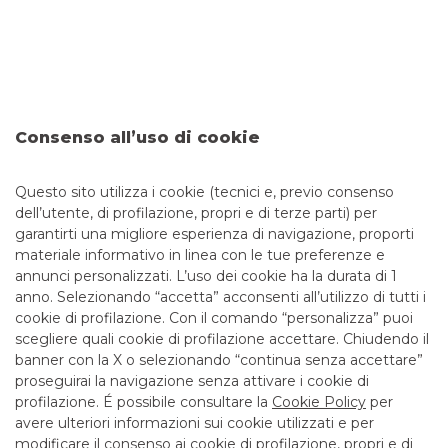
completa
I tentativi di sottrarre dati sensibili – come codici
identificativi, password di accesso e numeri di carte – al fine
di perpetrare truffe finanziarie, sono sempre più frequenti e
sofisticati. Per questo è fondamentale imparare a
distinguere tra una comunicazione ufficiale della tua banca
e un tentativo di truffa. Banco BPM ha predisposto una
Consenso all’uso di cookie
guida utile per aiutarti a individuare le comunicazioni
fraudolente e a riconoscere i principali tipi di truffe
Questo sito utilizza i cookie (tecnici e, previo consenso
dell’utente, di profilazione, propri e di terze parti) per
garantirti una migliore esperienza di navigazione, proporti
materiale informativo in linea con le tue preferenze e
annunci personalizzati. L’uso dei cookie ha la durata di 1
anno. Selezionando “accetta” acconsenti all’utilizzo di tutti i
TUTTI I CONTATTI
cookie di profilazione. Con il comando “personalizza” puoi
scegliere quali cookie di profilazione accettare. Chiudendo il
banner con la X o selezionando “continua senza accettare”
LINK UTILI
proseguirai la navigazione senza attivare i cookie di
CONTATTI E FILIALI
profilazione. É possibile consultare la
Cookie Policy
per
avere ulteriori informazioni sui cookie utilizzati e per
LAVORA CON NOI
modificare il consenso ai cookie di profilazione, propri e di