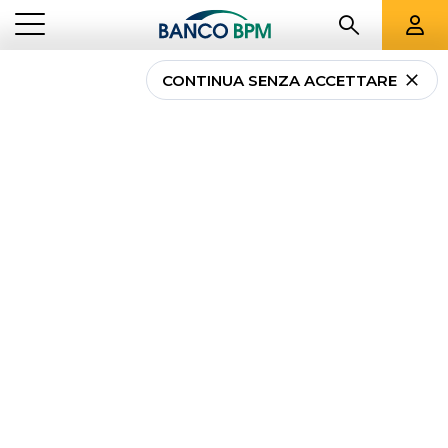
CONTINUA SENZA ACCETTARE
Conti correnti
dormienti: cosa sono e
come riattivarli
NEWS
...
CONTI CORRENTI DORMIENTI: COSA SONO E COME RIATTIVARLI
PRIVATI