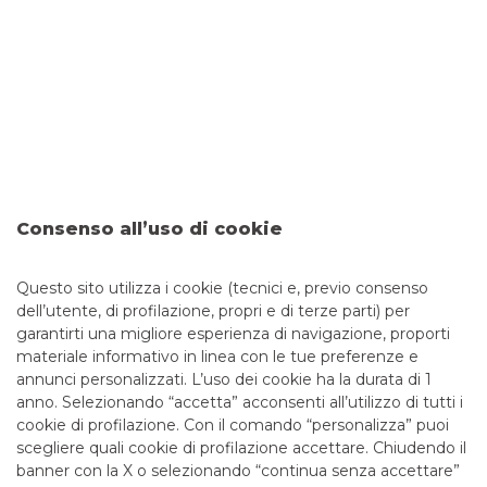
e un tentativo di truffa. Banco BPM ha predisposto una
guida utile per aiutarti a individuare le comunicazioni
fraudolente e a riconoscere i principali tipi di truffe
Online banking: la guida
completa
Per accedere ai servizi bancari e gestire il proprio denaro
non è più necessario rivolgersi alla filiale. Grazie al servizio di
internet banking, anche noto come online banking e
mobile banking per utilizzare i servizi bancari non serve più
Consenso all’uso di cookie
muoversi da casa, ma basta una connessione internet e un
dispositivo elettronico.
Questo sito utilizza i cookie (tecnici e, previo consenso
dell’utente, di profilazione, propri e di terze parti) per
garantirti una migliore esperienza di navigazione, proporti
materiale informativo in linea con le tue preferenze e
annunci personalizzati. L’uso dei cookie ha la durata di 1
anno. Selezionando “accetta” acconsenti all’utilizzo di tutti i
TUTTI I CONTATTI
cookie di profilazione. Con il comando “personalizza” puoi
scegliere quali cookie di profilazione accettare. Chiudendo il
banner con la X o selezionando “continua senza accettare”
LINK UTILI