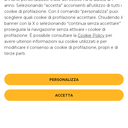
anno. Selezionando “accetta” acconsenti all’utilizzo di tutti i
TUTTI I CONTATTI
cookie di profilazione. Con il comando “personalizza” puoi
scegliere quali cookie di profilazione accettare. Chiudendo il
banner con la X o selezionando “continua senza accettare”
LINK UTILI
proseguirai la navigazione senza attivare i cookie di
CONTATTI E FILIALI
profilazione. É possibile consultare la
Cookie Policy
per
avere ulteriori informazioni sui cookie utilizzati e per
LAVORA CON NOI
modificare il consenso ai cookie di profilazione, propri e di
terze parti.
TERZO SETTORE
SICUREZZA
ALTRI SITI DEL GRUPPO
PERSONALIZZA
Mappa del sito
Privacy
Disclaimer
Cookie Policy
ACCETTA
©BANCO BPM GRUPPO BANCARIO
Rappresentante del Gruppo IVA Banco BPM Partita IVA 10537050964