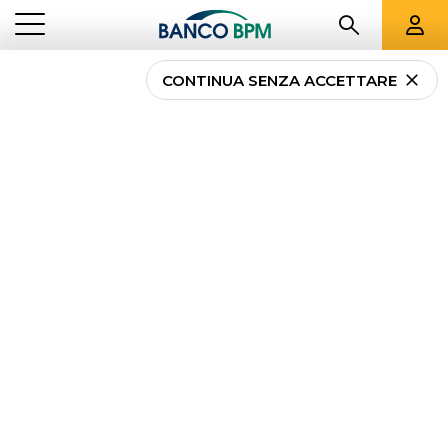
CONTINUA SENZA ACCETTARE
Estratto conto bancario:
cos’è e come
richiederlo
...
NEWS PRIVATI
ESTRATTO CONTO BANCARIO: COS’È E COME RICHIEDERLO