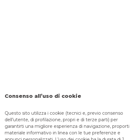
I tentativi di sottrarre dati sensibili – come codici
identificativi, password di accesso e numeri di carte – al fine
di perpetrare truffe finanziarie, sono sempre più frequenti e
sofisticati. Per questo è fondamentale imparare a
distinguere tra una comunicazione ufficiale della tua banca
e un tentativo di truffa. Banco BPM ha predisposto una
guida utile per aiutarti a individuare le comunicazioni
fraudolente e a riconoscere i principali tipi di truffe
Online banking: la guida
completa
Per accedere ai servizi bancari e gestire il proprio denaro
non è più necessario rivolgersi alla filiale. Grazie al servizio di
internet banking, anche noto come online banking e
mobile banking per utilizzare i servizi bancari non serve più
Consenso all’uso di cookie
muoversi da casa, ma basta una connessione internet e un
dispositivo elettronico.
Questo sito utilizza i cookie (tecnici e, previo consenso
dell’utente, di profilazione, propri e di terze parti) per
garantirti una migliore esperienza di navigazione, proporti
materiale informativo in linea con le tue preferenze e
annunci personalizzati. L’uso dei cookie ha la durata di 1