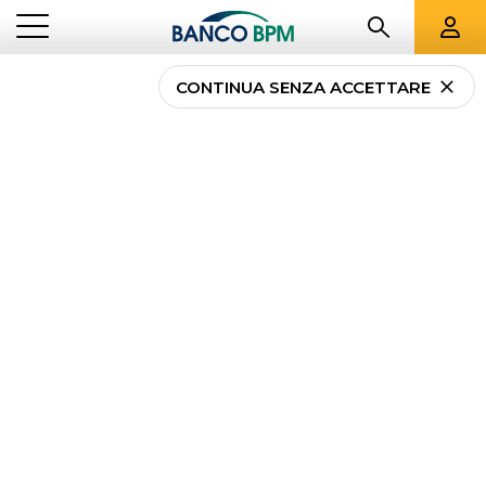
CONTINUA SENZA ACCETTARE
Enti locali e modifiche
al PNRR: cosa cambia
con la proposta per
Bruxelles
NEWS
ENTI LOCALI E MODIFICHE AL PNRR: COSA CAMBIA CON LA
...
IMPRESE
PROPOSTA PER BRUXELLES