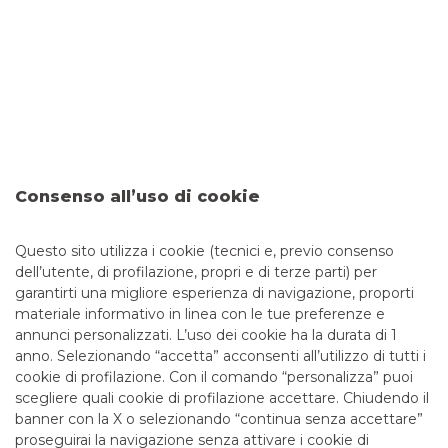
SVILUPPA IL TUO BUSINESS
ESPANDI LA TUA ATTIVITÀ ALL'ESTERO
OTTIMIZZA LE TUE RISORSE
PENSA IN DIGITALE
Consenso all’uso di cookie
ORDINANZE DIPARTIMENTO DI PROTEZIONE
CIVILE
Questo sito utilizza i cookie (tecnici e, previo consenso
dell’utente, di profilazione, propri e di terze parti) per
garantirti una migliore esperienza di navigazione, proporti
materiale informativo in linea con le tue preferenze e
annunci personalizzati. L’uso dei cookie ha la durata di 1
anno. Selezionando “accetta” acconsenti all’utilizzo di tutti i
TUTTI I CONTATTI
cookie di profilazione. Con il comando “personalizza” puoi
scegliere quali cookie di profilazione accettare. Chiudendo il
banner con la X o selezionando “continua senza accettare”
LINK UTILI
proseguirai la navigazione senza attivare i cookie di