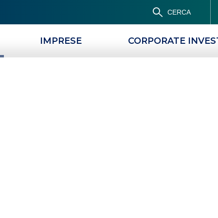
CERCA
IMPRESE
CORPORATE INVE
PRODOTTI
MAGAZINE
a: cos’è e
l migliore
O PRIMA CASA: COS’È E COME SCEGLIERE IL MIGLIORE