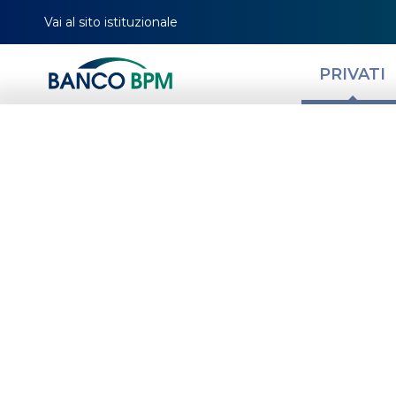
Vai al sito istituzionale
PRIVATI
Mutuo prima cas
come scegliere i
HOMEPAGE
MAGAZINE
NEWS PRIVATI
REALIZZA I TUOI PROGETTI
MUTU