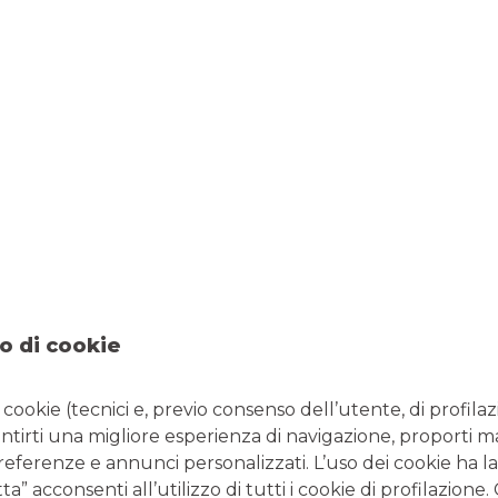
rima casa
è sicuramente il
TAEG
(detto altrimenti ISC),
 costo complessivo e reale del mutuo.
nca dovrà sostenere
: i costi di perizia, i costi dell’assicurazione
stitutiva, spese di istruttoria e, soprattutto, gli interessi
nto del TAEG di due o più mutui si acquisisce immediatamente
 sia un tasso a regime, ovvero valido per tutta la
durata del
resenta la
quota di interesse che si dovrà corrispondere
ello spread contrattualizzato e l’indice di riferimento del
o di cookie
i cookie (tecnici e, previo consenso dell’utente, di profilaz
antirti una migliore esperienza di navigazione, proporti m
preferenze e annunci personalizzati. L’uso dei cookie ha la
” acconsenti all’utilizzo di tutti i cookie di profilazione