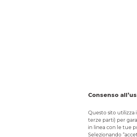
Un indicatore importante per scegliere il miglior
mutuo p
ovvero il Tasso Annuo Effettivo Globale che rendiconta il
Nel TAEG, infatti, sono compresi
tutti i costi che la Ba
incendio e scoppio, eventuali polizza facoltative, imposta so
applicati all’importo totale del mutuo. Tramite il confro
l’idea di quale e quanto costi di più.
Attenzione
: è importante verificare che il tasso proposto
mutuo
, e non solo per le prime rate.
Il
TAN,
Tasso Annuo Nominale, è incluso nel TAEG e rapp
al proprio istituto di credito.
Questo è dato dalla somma d
mutuo.
Consenso all’us
2. Tasso fisso o tasso variabile
Questo sito utilizza 
terze parti) per gar
in linea con le tue 
Selezionando “accetta