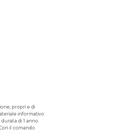
FINANZA PERSONALE: QUANTO NE SAI?
CERTIFICATES
GUIDE CORRELATE
Mutuo: la guida
completa
Comprare casa è un investimento per il futuro che va
programmato con attenzione, soprattutto quando è
necessario richiedere un mutuo. Le variabili in gioco
ione, propri e di
sono diverse, come il tipo di tasso applicato e la
presenza o meno di un garante.
ateriale informativo
 durata di 1 anno.
Surroga mutuo: la
. Con il comando